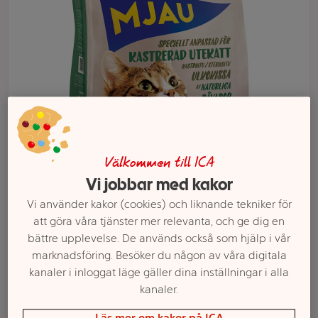
Välkommen till ICA
Vi jobbar med kakor
Välj butik och handla
Vi använder kakor (cookies) och liknande tekniker för
Sortimentet kan variera mellan butikerna
att göra våra tjänster mer relevanta, och ge dig en
bättre upplevelse. De används också som hjälp i vår
marknadsföring. Besöker du någon av våra digitala
kanaler i inloggat läge gäller dina inställningar i alla
Kattmat
kanaler.
Läs mer om kakor på ICA