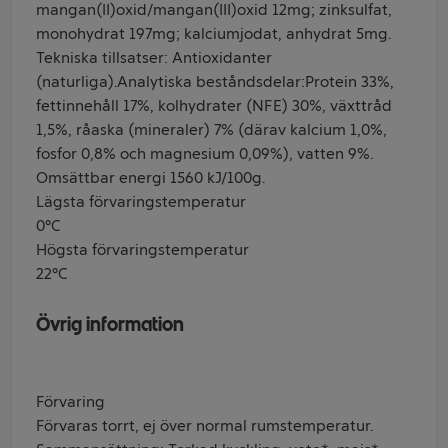
mangan(II)oxid/mangan(III)oxid 12mg; zinksulfat,
monohydrat 197mg; kalciumjodat, anhydrat 5mg.
Tekniska tillsatser: Antioxidanter
(naturliga).Analytiska beståndsdelar:Protein 33%,
fettinnehåll 17%, kolhydrater (NFE) 30%, växttråd
1,5%, råaska (mineraler) 7% (därav kalcium 1,0%,
fosfor 0,8% och magnesium 0,09%), vatten 9%.
Omsättbar energi 1560 kJ/100g.
Lägsta förvaringstemperatur
0°C
Högsta förvaringstemperatur
22°C
Övrig information
Förvaring
Förvaras torrt, ej över normal rumstemperatur.