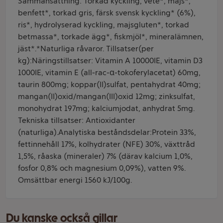
Sammansättning: Torkad kyckling, vete*, majs*,
benfett*, torkad gris, färsk svensk kyckling* (6%),
ris*, hydrolyserad kyckling, majsgluten*, torkad
betmassa*, torkade ägg*, fiskmjöl*, mineralämnen,
jäst*.*Naturliga råvaror. Tillsatser(per
kg):Näringstillsatser: Vitamin A 10000IE, vitamin D3
1000IE, vitamin E (all-rac-α-tokoferylacetat) 60mg,
taurin 800mg; koppar(II)sulfat, pentahydrat 40mg;
mangan(II)oxid/mangan(III)oxid 12mg; zinksulfat,
monohydrat 197mg; kalciumjodat, anhydrat 5mg.
Tekniska tillsatser: Antioxidanter
(naturliga).Analytiska beståndsdelar:Protein 33%,
fettinnehåll 17%, kolhydrater (NFE) 30%, växttråd
1,5%, råaska (mineraler) 7% (därav kalcium 1,0%,
fosfor 0,8% och magnesium 0,09%), vatten 9%.
Omsättbar energi 1560 kJ/100g.
Du kanske också gillar