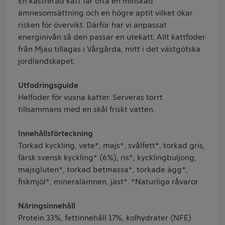
En kastrerad katt får ofta en minskad
ämnesomsättning och en högre aptit vilket ökar
risken för övervikt. Därför har vi anpassat
energinivån så den passar en utekatt. Allt kattfoder
från Mjau tillagas i Vårgårda, mitt i det västgötska
jordlandskapet.
Utfodringsguide
Helfoder för vuxna katter. Serveras torrt
tillsammans med en skål friskt vatten.
Innehållsförteckning
Torkad kyckling, vete*, majs*, svålfett*, torkad gris,
färsk svensk kyckling* (6%), ris*, kycklingbuljong,
majsgluten*, torkad betmassa*, torkade ägg*,
fiskmjöl*, mineralämnen, jäst*. *Naturliga råvaror
Näringsinnehåll
Protein 33%, fettinnehåll 17%, kolhydrater (NFE)