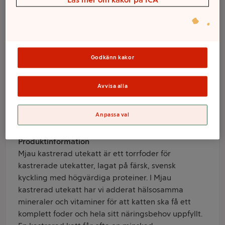
Kastrerad utekatt
2,8kg Mjau
Godkänn kakor
Varumärke
Mjau
Avvisa alla
Produktinformation
Anpassa val
Information från leverantör
Produktinformation
Mjau kastrerad utekatt är ett torrfoder för
kastrerade utekatter, lagat på färsk, svensk
kyckling med högvärdiga proteiner. I Mjau
kastrerad utekatt har vi adderat hälsosamma
mineraler och vitaminer för att katten ska få ett
komplett foder och hela sitt näringsbehov uppfyllt.