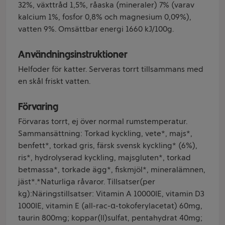
32%, växttråd 1,5%, råaska (mineraler) 7% (varav
kalcium 1%, fosfor 0,8% och magnesium 0,09%),
vatten 9%. Omsättbar energi 1660 kJ/100g.
Användningsinstruktioner
Helfoder för katter. Serveras torrt tillsammans med
en skål friskt vatten.
Förvaring
Förvaras torrt, ej över normal rumstemperatur.
Sammansättning: Torkad kyckling, vete*, majs*,
benfett*, torkad gris, färsk svensk kyckling* (6%),
ris*, hydrolyserad kyckling, majsgluten*, torkad
betmassa*, torkade ägg*, fiskmjöl*, mineralämnen,
jäst*.*Naturliga råvaror. Tillsatser(per
kg):Näringstillsatser: Vitamin A 10000IE, vitamin D3
1000IE, vitamin E (all-rac-α-tokoferylacetat) 60mg,
taurin 800mg; koppar(II)sulfat, pentahydrat 40mg;