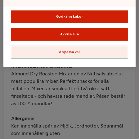
Nutisal
Godkänn kakor
Varumärke
Avvisa alla
Nutisal
Anpassa val
Produktinformation
Information från leverantör
Almond Dry Roasted Mix är en av Nutisals absolut
mest populära mixer. Perfekt snacks för alla
tillfällen. Mixen är smaksatt på två olika sätt,
finsaltade - och havssaltade mandlar. Påsen består
av 100 % mandlar!
Allergener
Kan innehålla spår av Mjölk, Jordnötter, Spannmål
som innehåller gluten.