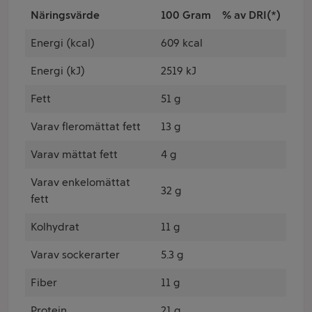
Näringsvärde
100 Gram
% av DRI(*)
Energi (kcal)
609 kcal
Energi (kJ)
2519 kJ
Fett
51 g
Varav fleromättat fett
13 g
Varav mättat fett
4 g
Varav enkelomättat
32 g
fett
Kolhydrat
11 g
Varav sockerarter
5.3 g
Fiber
11 g
Protein
21 g