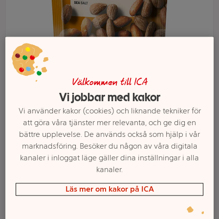
Välkommen till ICA
Vi jobbar med kakor
Vi använder kakor (cookies) och liknande tekniker för
Välj butik och handla
att göra våra tjänster mer relevanta, och ge dig en
bättre upplevelse. De används också som hjälp i vår
Sortimentet kan variera mellan butikerna
marknadsföring. Besöker du någon av våra digitala
kanaler i inloggat läge gäller dina inställningar i alla
kanaler.
Nötter Salt
Läs mer om kakor på ICA
Mandelmix 120g