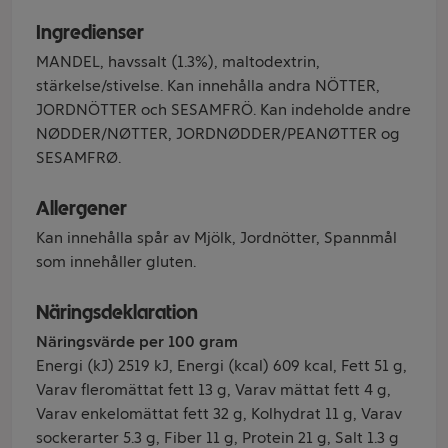
Ingredienser
MANDEL, havssalt (1.3%), maltodextrin,
stärkelse/stivelse. Kan innehålla andra NÖTTER,
JORDNÖTTER och SESAMFRÖ. Kan indeholde andre
NØDDER/NØTTER, JORDNØDDER/PEANØTTER og
SESAMFRØ.
Allergener
Kan innehålla spår av Mjölk, Jordnötter, Spannmål
som innehåller gluten.
Näringsdeklaration
Näringsvärde per 100 gram
Energi (kJ) 2519 kJ, Energi (kcal) 609 kcal, Fett 51 g,
Varav fleromättat fett 13 g, Varav mättat fett 4 g,
Varav enkelomättat fett 32 g, Kolhydrat 11 g, Varav
sockerarter 5.3 g, Fiber 11 g, Protein 21 g, Salt 1.3 g