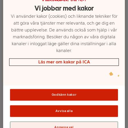
Vi jobbar med kakor
Vi använder kakor (cookies) och liknande tekniker för
att göra våra tjänster mer relevanta, och ge dig en
bättre upplevelse. De används också som hjälp i vår
marknadsföring. Besöker du någon av våra digitala
kanaler i inloggat läge gäller dina inställningar i alla
kanaler.
Läs mer om kakor på ICA
Välj butik och handla
Sortimentet kan variera mellan butikerna
Godkänn kakor
Koreansk
Avvisa alla
morotssallad
Anpassa val