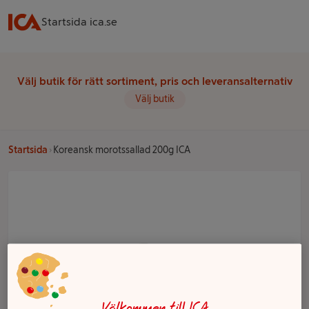
Startsida ica.se
Välj butik för rätt sortiment, pris och leveransalternativ
Välj butik
Startsida
Koreansk morotssallad 200g ICA
Välkommen till ICA