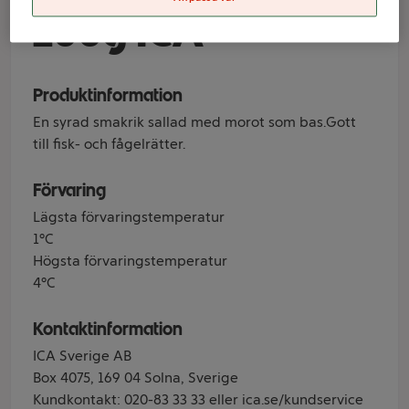
200g ICA
Produktinformation
En syrad smakrik sallad med morot som bas.Gott
till fisk- och fågelrätter.
Förvaring
Lägsta förvaringstemperatur
1°C
Högsta förvaringstemperatur
4°C
Kontaktinformation
ICA Sverige AB
Box 4075, 169 04 Solna, Sverige
Kundkontakt: 020-83 33 33 eller ica.se/kundservice