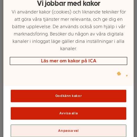
Vi jobbar med kakor
Vi använder kakor (cookies) och liknande tekniker för
att göra våra tjänster mer relevanta, och ge dig en
bättre upplevelse. De används också som hjälp i vår
marknadsföring. Besöker du någon av våra digitala
kanaler i inloggat läge gäller dina inställningar i alla
kanaler.
Läs mer om kakor på ICA
Välj butik och handla
Sortimentet kan variera mellan butikerna
Godkänn kakor
Skol- och hobby
Avvisa alla
lim 100g UHU
Anpassa val