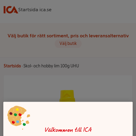
Startsida ica.se
Välj butik för rätt sortiment, pris och leveransalternativ
Välj butik
Startsida
Skol- och hobby lim 100g UHU
Välkommen till ICA