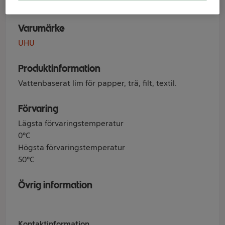
Varumärke
UHU
Produktinformation
Vattenbaserat lim för papper, trä, filt, textil.
Förvaring
Lägsta förvaringstemperatur
0°C
Högsta förvaringstemperatur
50°C
Övrig information
Kontaktinformation