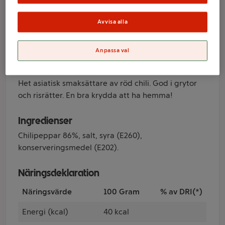
Avvisa alla
Varumärke
ICA Asia
Anpassa val
Produktinformation
Het asiatisk smaksättare av röd chili. God i grytor
och risrätter. En bra krydda att ha hemma!
Ingredienser
Chilipeppar 86%, salt, syra (E260),
konserveringsmedel (E202).
Näringsdeklaration
Näringsvärde
100 Gram
% av DRI(*)
Energi (kcal)
40 kcal