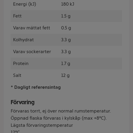
Energi (kJ)
180 kJ
Fett
1.5 g
Varav mättat fett
0.5 g
Kolhydrat
3.3 g
Varav sockerarter
3.3 g
Protein
1.7 g
Salt
12 g
* Dagligt referensintag
Förvaring
Förvaras torrt, ej över normal rumstemperatur.
Öppnad flaska förvaras i kylskåp (max +8°C).
Lägsta förvaringstemperatur
12°C