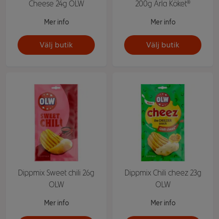
Cheese 24g OLW
200g Arla Köket®
Mer info
Mer info
Välj butik
Välj butik
Dippmix Sweet chili 26g
Dippmix Chili cheez 23g
OLW
OLW
Mer info
Mer info