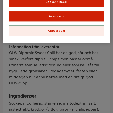
chili 26g OLW
Godkänn kakor
Avvisa alla
Varumärke
Olw
Anpassa val
Produktinformation
Information från leverantör
OLW Dippmix Sweet Chili har en god, söt och het
smak. Perfekt dipp till chips men passar också
utmärkt som salladsdressing eller som kall sås till
nygrillade grönsaker. Fredagsmyset, festen eller
middagen blir ännu bättre med en riktigt god
OLW-dipp.
Ingredienser
Socker, modifierad stärkelse, maltodextrin, salt,
jästextrakt, kryddor (vitlök, paprika, chilipeppar),