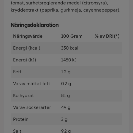
tomat, surhetsreglerande medel (citronsyra),
kryddextrakt (paprika, gurkmeja, cayennepeppar).
Näringsdeklaration
Näringsvärde
100 Gram
% av DRI(*)
Energi (kcal)
350 kcal
Energi (kJ)
1450 kJ
Fett
1.2 g
Varav mättat fett
0.2 g
Kolhydrat
81 g
Varav sockerarter
49 g
Protein
3 g
Salt
9.2 g