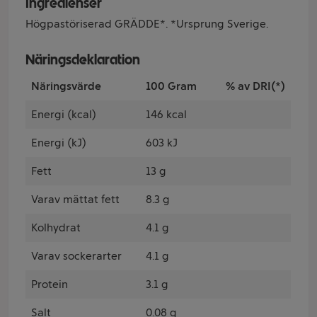
Ingredienser
Högpastöriserad GRÄDDE*. *Ursprung Sverige.
Näringsdeklaration
Näringsvärde
100 Gram
% av DRI(*)
Energi (kcal)
146 kcal
Energi (kJ)
603 kJ
Fett
13 g
Varav mättat fett
8.3 g
Kolhydrat
4.1 g
Varav sockerarter
4.1 g
Protein
3.1 g
Salt
0.08 g