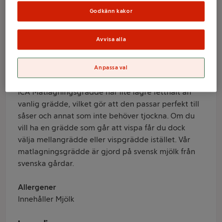
13% 2,5dl ICA
Godkänn kakor
Varumärke
Avvisa alla
ICA
Anpassa val
Produktinformation
ICA Matlagningsgrädde har lite lägre fetthalt än
vanlig grädde, vilket gör att den passar perfekt till
såser och annat som inte behöver tjockna. Om du
vill ha en grädde som går att vispa får du dock
välja mellangrädde eller vispgrädde istället. Vår
matlagningsgrädde är gjord på svensk mjölk från
svenska gårdar.
Allergener
Innehåller Mjölk