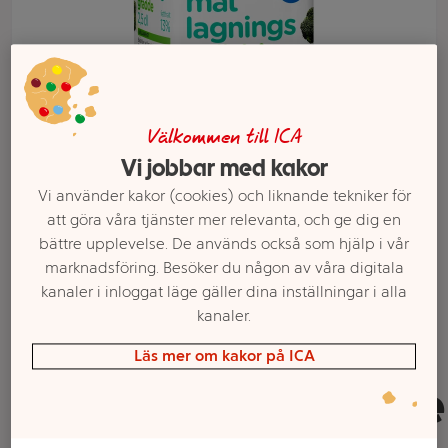
Välkommen till ICA
Vi jobbar med kakor
Vi använder kakor (cookies) och liknande tekniker för
att göra våra tjänster mer relevanta, och ge dig en
bättre upplevelse. De används också som hjälp i vår
Välj butik och handla
marknadsföring. Besöker du någon av våra digitala
kanaler i inloggat läge gäller dina inställningar i alla
Sortimentet kan variera mellan butikerna
kanaler.
Läs mer om kakor på ICA
Matlagningsgrädde