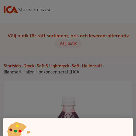
Startsida ica.se
Välj butik för rätt sortiment, pris och leveransalternativ
Välj butik
Startsida
Dryck
Saft & Lightdryck
Saft
Hallonsaft
Blandsaft Hallon Högkoncentrerat 1l ICA