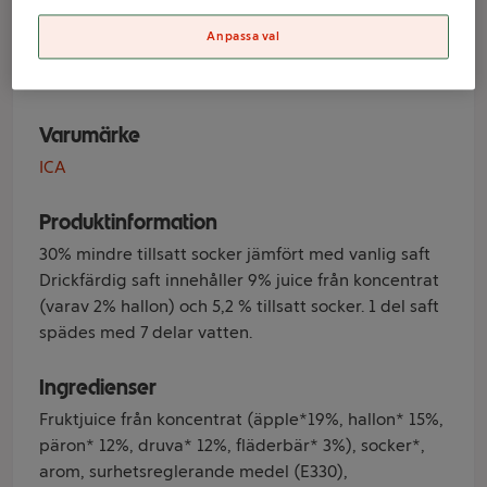
Högkoncentrerat
1l ICA
Anpassa val
Varumärke
ICA
Produktinformation
30% mindre tillsatt socker jämfört med vanlig saft
Drickfärdig saft innehåller 9% juice från koncentrat
(varav 2% hallon) och 5,2 % tillsatt socker. 1 del saft
spädes med 7 delar vatten.
Ingredienser
Fruktjuice från koncentrat (äpple*19%, hallon* 15%,
päron* 12%, druva* 12%, fläderbär* 3%), socker*,
arom, surhetsreglerande medel (E330),