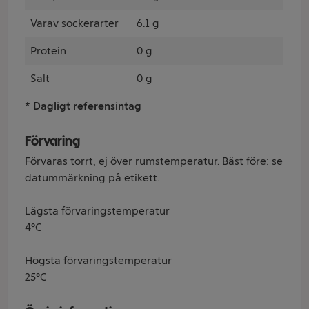
Varav sockerarter
6.1 g
Protein
0 g
Salt
0 g
* Dagligt referensintag
Förvaring
Förvaras torrt, ej över rumstemperatur. Bäst före: se
datummärkning på etikett.
Lägsta förvaringstemperatur
4°C
Högsta förvaringstemperatur
25°C