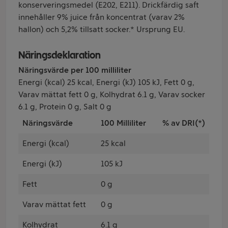
konserveringsmedel (E202, E211). Drickfärdig saft
innehåller 9% juice från koncentrat (varav 2%
hallon) och 5,2% tillsatt socker.* Ursprung EU.
Näringsdeklaration
Näringsvärde per 100 milliliter
Energi (kcal) 25 kcal, Energi (kJ) 105 kJ, Fett 0 g,
Varav mättat fett 0 g, Kolhydrat 6.1 g, Varav socker
6.1 g, Protein 0 g, Salt 0 g
Näringsvärde
100 Milliliter
% av DRI(*)
Energi (kcal)
25 kcal
Energi (kJ)
105 kJ
Fett
0 g
Varav mättat fett
0 g
Kolhydrat
6.1 g