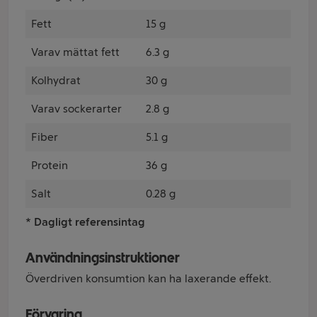
Fett
15 g
Varav mättat fett
6.3 g
Kolhydrat
30 g
Varav sockerarter
2.8 g
Fiber
5.1 g
Protein
36 g
Salt
0.28 g
* Dagligt referensintag
Användningsinstruktioner
Överdriven konsumtion kan ha laxerande effekt.
Förvaring