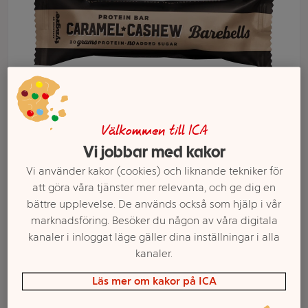
Välkommen till ICA
Vi jobbar med kakor
Vi använder kakor (cookies) och liknande tekniker för
Välj butik och handla
att göra våra tjänster mer relevanta, och ge dig en
bättre upplevelse. De används också som hjälp i vår
Sortimentet kan variera mellan butikerna
marknadsföring. Besöker du någon av våra digitala
kanaler i inloggat läge gäller dina inställningar i alla
kanaler.
Proteinbar
Läs mer om kakor på ICA