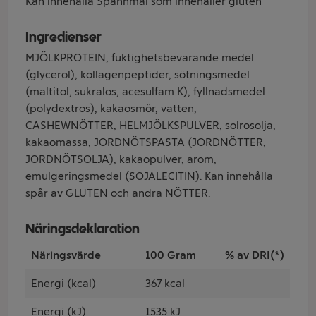
Kan innehålla Spannmål som innehåller gluten
Ingredienser
MJÖLKPROTEIN, fuktighetsbevarande medel
(glycerol), kollagenpeptider, sötningsmedel
(maltitol, sukralos, acesulfam K), fyllnadsmedel
(polydextros), kakaosmör, vatten,
CASHEWNÖTTER, HELMJÖLKSPULVER, solrosolja,
kakaomassa, JORDNÖTSPASTA (JORDNÖTTER,
JORDNÖTSOLJA), kakaopulver, arom,
emulgeringsmedel (SOJALECITIN). Kan innehålla
spår av GLUTEN och andra NÖTTER.
Näringsdeklaration
Näringsvärde
100 Gram
% av DRI(*)
Energi (kcal)
367 kcal
Energi (kJ)
1535 kJ