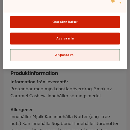
Caramell &
Cashew 55g
Godkänn kakor
Barebells
Avvisa alla
Varumärke
Anpassa val
Barebells
Produktinformation
Information från leverantör
Proteinbar med mjölkchokladöverdrag. Smak av
Caramel Cashew. Innehåller sötningsmedel.
Allergener
Innehåller Mjölk Kan innehålla Nötter (eng: tree
nuts) Kan innehålla Sojabönor Innehåller Jordnötter