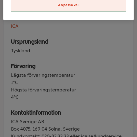
Anpassa val
Varumärke
ICA
Ursprungsland
Tyskland
Förvaring
Lägsta förvaringstemperatur
1°C
Högsta förvaringstemperatur
4°C
Kontaktinformation
ICA Sverige AB
Box 4075, 169 04 Solna, Sverige
Kundkontakt: 020-83 33 33 eller ica.se/kundservice