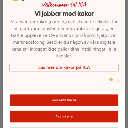
Välkommen till ICA
Vi jobbar med kakor
Vi använder kakor (cookies) och liknande tekniker för
att göra våra tjänster mer relevanta, och ge dig en
bättre upplevelse. De används också som hjälp i vår
marknadsföring. Besöker du någon av våra digitala
kanaler i inloggat läge gäller dina inställningar i alla
kanaler.
Läs mer om kakor på ICA
Välj butik och handla
Sortimentet kan variera mellan butikerna
Godkänn kakor
Sparris vit 500g
Avvisa alla
Klass 1 ICA