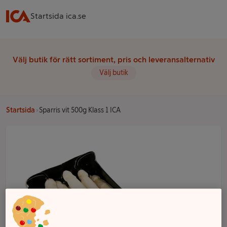
Startsida ica.se
Välj butik för rätt sortiment, pris och leveransalternativ
Välj butik
Startsida
Sparris vit 500g Klass 1 ICA