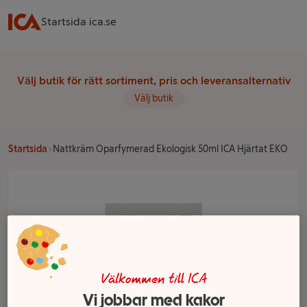
Startsida ica.se
Välj butik för rätt sortiment, pris och leveransalternativ
Välj butik
Startsida
Nattkräm Oparfymerad Ekologisk 50ml ICA Hjärtat EKO
Välkommen till ICA
Vi jobbar med kakor