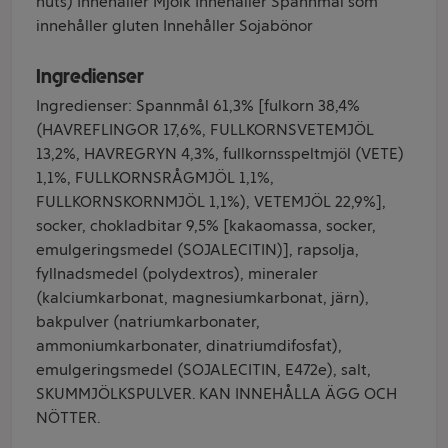
nuts) Innehåller Mjölk Innehåller Spannmål som
innehåller gluten Innehåller Sojabönor
Ingredienser
Ingredienser: Spannmål 61,3% [fulkorn 38,4%
(HAVREFLINGOR 17,6%, FULLKORNSVETEMJÖL
13,2%, HAVREGRYN 4,3%, fullkornsspeltmjöl (VETE)
1,1%, FULLKORNSRÅGMJÖL 1,1%,
FULLKORNSKORNMJÖL 1,1%), VETEMJÖL 22,9%],
socker, chokladbitar 9,5% [kakaomassa, socker,
emulgeringsmedel (SOJALECITIN)], rapsolja,
fyllnadsmedel (polydextros), mineraler
(kalciumkarbonat, magnesiumkarbonat, järn),
bakpulver (natriumkarbonater,
ammoniumkarbonater, dinatriumdifosfat),
emulgeringsmedel (SOJALECITIN, E472e), salt,
SKUMMJÖLKSPULVER. KAN INNEHÅLLA ÄGG OCH
NÖTTER.