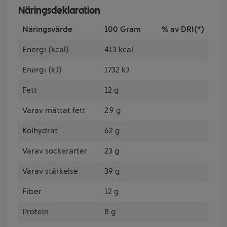
Näringsdeklaration
Näringsvärde
100 Gram
% av DRI(*)
Energi (kcal)
413 kcal
Energi (kJ)
1732 kJ
Fett
12 g
Varav mättat fett
2.9 g
Kolhydrat
62 g
Varav sockerarter
23 g
Varav stärkelse
39 g
Fiber
12 g
Protein
8 g