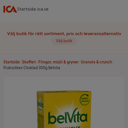
Startsida ica.se
Välj butik för rätt sortiment, pris och leveransalternativ
Välj butik
Startsida
Skafferi
Flingor, müsli & gryner
Granola & crunch
Frukostkex Choklad 300g Belvita