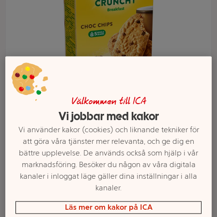
Välkommen till ICA
Vi jobbar med kakor
Välj butik och handla
Vi använder kakor (cookies) och liknande tekniker för
att göra våra tjänster mer relevanta, och ge dig en
Sortimentet kan variera mellan butikerna
bättre upplevelse. De används också som hjälp i vår
marknadsföring. Besöker du någon av våra digitala
kanaler i inloggat läge gäller dina inställningar i alla
Frukostkex
kanaler.
Läs mer om kakor på ICA