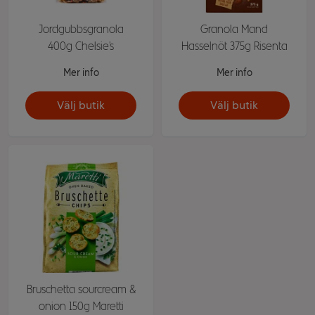
Jordgubbsgranola
Granola Mand
400g Chelsie's
Hasselnöt 375g Risenta
Mer info
Mer info
Välj butik
Välj butik
Bruschetta sourcream &
onion 150g Maretti