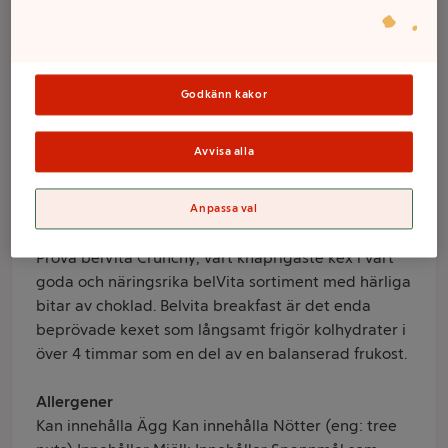
Choklad 300g
Belvita
Godkänn kakor
Varumärke
Belvita
Avvisa alla
Produktinformation
Anpassa val
Information från leverantör
Prova belVita Crunchy, vårt knaprigaste kex i vårt
goda och näringsrika belVita sortiment med härliga
bitar av choklad. Belvita breakfast är det enda
beprövade kexet som långsamt frigör kolhydrater i
över 4 timmar som en del av en balanserad frukost.
Allergener
Kan innehålla Ägg Kan innehålla Nötter (eng: tree