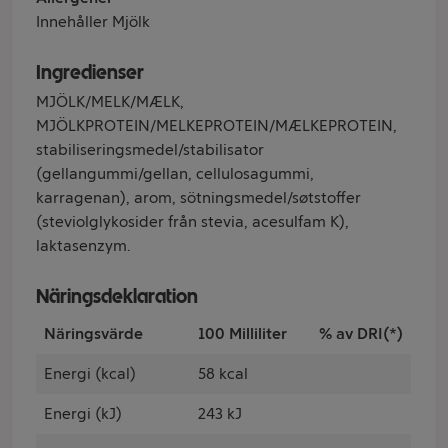
Innehåller Mjölk
Ingredienser
MJÖLK/MELK/MÆLK,
MJÖLKPROTEIN/MELKEPROTEIN/MÆLKEPROTEIN,
stabiliseringsmedel/stabilisator
(gellangummi/gellan, cellulosagummi,
karragenan), arom, sötningsmedel/søtstoffer
(steviolglykosider från stevia, acesulfam K),
laktasenzym.
Näringsdeklaration
Näringsvärde
100 Milliliter
% av DRI(*)
Energi (kcal)
58 kcal
Energi (kJ)
243 kJ