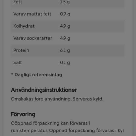
Fett
1.5 g
Varav mättat fett
0.9 g
Kolhydrat
4.9 g
Varav sockerarter
4.9 g
Protein
6.1 g
Salt
0.1 g
* Dagligt referensintag
Användningsinstruktioner
Omskakas före användning. Serveras kyld.
Förvaring
Oöppnad förpackning kan förvaras i
rumstemperatur. Öppnad förpackning förvaras i kyl