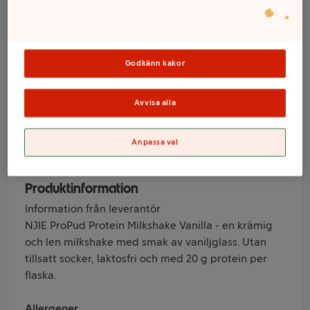
ProPud Vanilj
Laktosfri 1,5%
Godkänn kakor
330ml NJIE
Avvisa alla
Varumärke
Anpassa val
ProPud
Produktinformation
Information från leverantör
NJIE ProPud Protein Milkshake Vanilla - en krämig
och len milkshake med smak av vaniljglass. Utan
tillsatt socker, laktosfri och med 20 g protein per
flaska.
Allergener