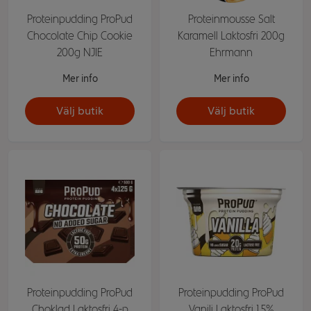
Proteinpudding ProPud
Proteinmousse Salt
Chocolate Chip Cookie
Karamell Laktosfri 200g
200g NJIE
Ehrmann
Mer info
Mer info
Välj butik
Välj butik
Proteinpudding ProPud
Proteinpudding ProPud
Choklad Laktosfri 4-p
Vanilj Laktosfri 1,5%