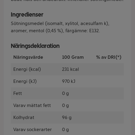
Ingredienser
Sötningsmedel (isomalt, xylitol, acesulfam k),
aromer, mentol (0,45 %), färgämne: E132.
Näringsdeklaration
Näringsvärde
100 Gram
% av DRI(*)
Energi (kcal)
231 kcal
Energi (kJ)
970 kJ
Fett
0 g
Varav mättat fett
0 g
Kolhydrat
96 g
Varav sockerarter
0 g