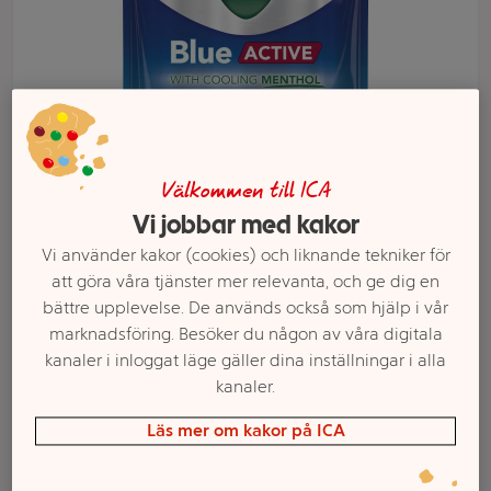
Välkommen till ICA
Vi jobbar med kakor
Vi använder kakor (cookies) och liknande tekniker för
att göra våra tjänster mer relevanta, och ge dig en
bättre upplevelse. De används också som hjälp i vår
Välj butik och handla
marknadsföring. Besöker du någon av våra digitala
Sortimentet kan variera mellan butikerna
kanaler i inloggat läge gäller dina inställningar i alla
kanaler.
Läs mer om kakor på ICA
Halstablett Blue