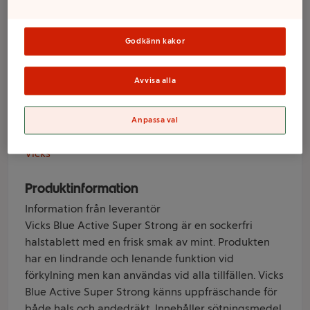
Active Strong
sockerfri 72g
Godkänn kakor
Vicks
Avvisa alla
Anpassa val
Varumärke
Vicks
Produktinformation
Information från leverantör
Vicks Blue Active Super Strong är en sockerfri
halstablett med en frisk smak av mint. Produkten
har en lindrande och lenande funktion vid
förkylning men kan användas vid alla tillfällen. Vicks
Blue Active Super Strong känns uppfräschande för
både hals och andedräkt. Innehåller sötningsmedel.