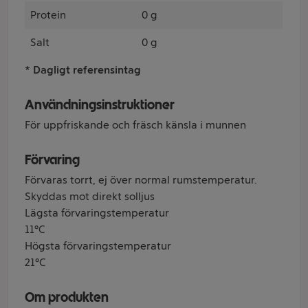
Protein
0 g
Salt
0 g
* Dagligt referensintag
Användningsinstruktioner
För uppfriskande och fräsch känsla i munnen
Förvaring
Förvaras torrt, ej över normal rumstemperatur.
Skyddas mot direkt solljus
Lägsta förvaringstemperatur
11°C
Högsta förvaringstemperatur
21°C
Om produkten