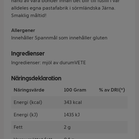
hand av våra bönder innan det blir till fusilli i vår
alldeles egna pastafabrik i sörmländska Järna.
Smaklig måltid!
Allergener
Innehåller Spannmål som innehåller gluten
Ingredienser
Ingredienser: mjöl av durumVETE
Näringsdeklaration
Näringsvärde
100 Gram
% av DRI(*)
Energi (kcal)
343 kcal
Energi (kJ)
1435 kJ
Fett
2 g