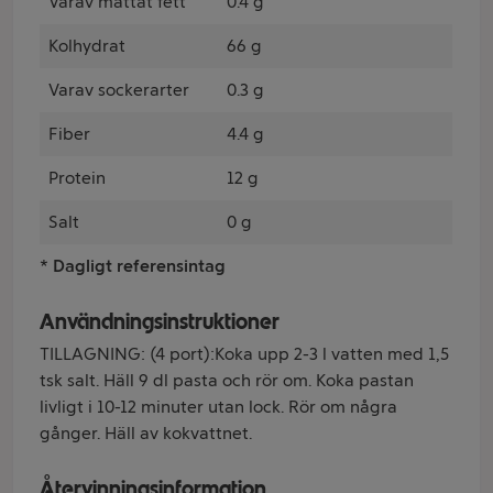
Varav mättat fett
0.4 g
Kolhydrat
66 g
Varav sockerarter
0.3 g
Fiber
4.4 g
Protein
12 g
Salt
0 g
* Dagligt referensintag
Användningsinstruktioner
TILLAGNING: (4 port):Koka upp 2-3 l vatten med 1,5
tsk salt. Häll 9 dl pasta och rör om. Koka pastan
livligt i 10-12 minuter utan lock. Rör om några
gånger. Häll av kokvattnet.
Återvinningsinformation