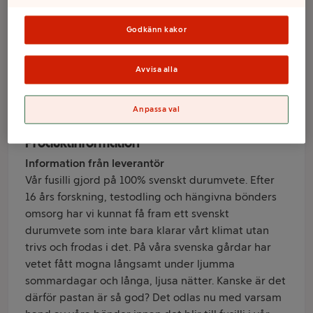
Fusilli 450g
Kungsörnen
Godkänn kakor
Avvisa alla
Varumärke
Kungsörnen
Anpassa val
Produktinformation
Information från leverantör
Vår fusilli gjord på 100% svenskt durumvete. Efter
16 års forskning, testodling och hängivna bönders
omsorg har vi kunnat få fram ett svenskt
durumvete som inte bara klarar vårt klimat utan
trivs och frodas i det. På våra svenska gårdar har
vetet fått mogna långsamt under ljumma
sommardagar och långa, ljusa nätter. Kanske är det
därför pastan är så god? Det odlas nu med varsam