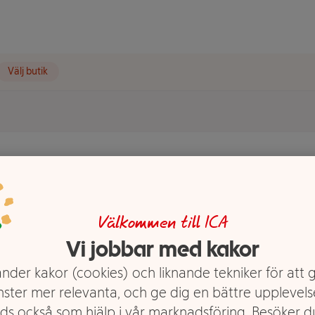
Välj butik
e 170g ICA
Välkommen till ICA
Vi jobbar med kakor
nder kakor (cookies) och liknande tekniker för att 
nster mer relevanta, och ge dig en bättre upplevels
ds också som hjälp i vår marknadsföring. Besöker 
 på getost.