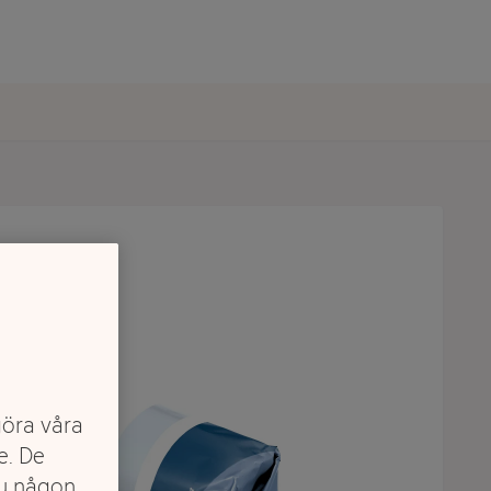
göra våra
e. De
du någon