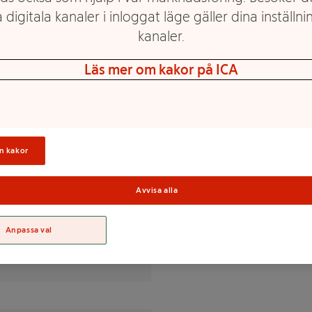
 digitala kanaler i inloggat läge gäller dina inställnin
kanaler.
Läs mer om kakor på ICA
 mjölkkoagulerande enzym
n kakor
Sortime
% av DRI(*)
Avvisa alla
Anpassa val