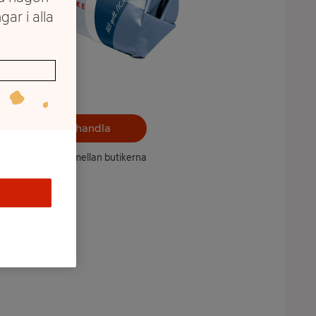
gar i alla
Välj butik och handla
ntet kan variera mellan butikerna