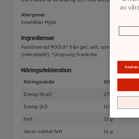
av våra
Allergener
Innehåller Mjölk
Ingredienser
Pastöriserad MJÖLK* från get, salt, syrningskultur,
(mikrobiellt), *Ursprung Frankrike.
Godkän
Näringsdeklaration
Näringsvärde
100 Gram
Energi (kcal)
275 kcal
Energi (kJ)
1140 kJ
Fett
23 g
Varav mättat fett
16 g