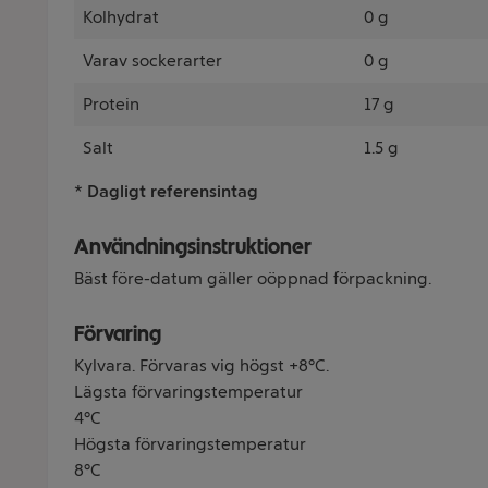
Kolhydrat
0 g
Varav sockerarter
0 g
Protein
17 g
Salt
1.5 g
* Dagligt referensintag
Användningsinstruktioner
Bäst före-datum gäller oöppnad förpackning.
Förvaring
Kylvara. Förvaras vig högst +8°C.
Lägsta förvaringstemperatur
4°C
Högsta förvaringstemperatur
8°C