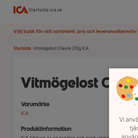
Startsida ica.se
Välj butik för rätt sortiment, pris och leveransalternativ
Startsida
Vitmögelost Chèvre 170g ICA
Vitmögelost Chèvr
Varumärke
ICA
Vi anvä
tjä
Produktinformation
använ
ICA Chèvre är en krämig och mild vitmögelost, gjord