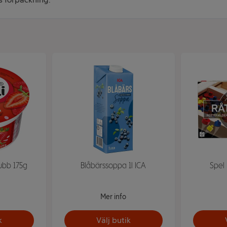
ubb 175g
Blåbärssoppa 1l ICA
Spel 
Mer info
k
Välj butik