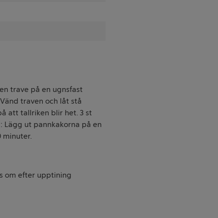
 en trave på en ugnsfast
. Vänd traven och låt stå
att tallriken blir het. 3 st
°C: Lägg ut pannkakorna på en
 minuter.
sas om efter upptining