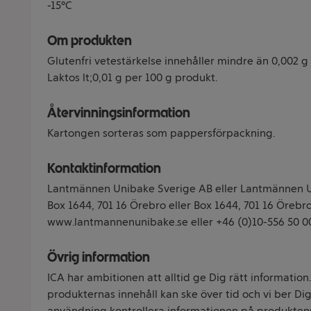
-15°C
Om produkten
Glutenfri vetestärkelse innehåller mindre än 0,002 g
Laktos lt;0,01 g per 100 g produkt.
Återvinningsinformation
Kartongen sorteras som pappersförpackning.
Kontaktinformation
Lantmännen Unibake Sverige AB eller Lantmännen 
Box 1644, 701 16 Örebro eller Box 1644, 701 16 Örebr
www.lantmannenunibake.se eller +46 (0)10-556 50 0
Övrig information
ICA har ambitionen att alltid ge Dig rätt information
produkternas innehåll kan ske över tid och vi ber Dig 
användning kontrollera informationen på produkten