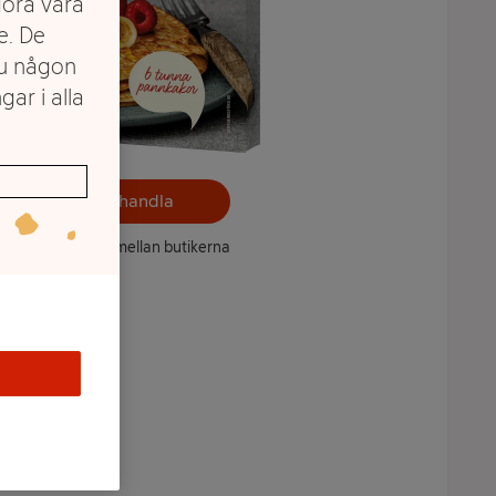
göra våra
e. De
du någon
gar i alla
Välj butik och handla
ntet kan variera mellan butikerna