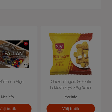
Råttfällan Alga
Chicken fingers Glutenfri
Laktosfri Fryst 375g Schär
Mer info
Mer info
Välj butik
Välj butik