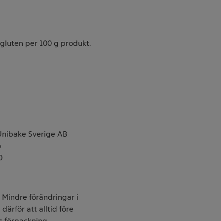
 gluten per 100 g produkt.
Unibake Sverige AB
o
0
. Mindre förändringar i
därför att alltid före
s förpackning.