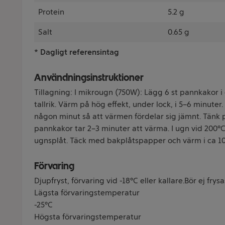
Protein
5.2 g
Salt
0.65 g
* Dagligt referensintag
Användningsinstruktioner
Tillagning: I mikrougn (750W): Lägg 6 st pannkakor i
tallrik. Värm på hög effekt, under lock, i 5–6 minuter
någon minut så att värmen fördelar sig jämnt. Tänk på 
pannkakor tar 2–3 minuter att värma. I ugn vid 200
ugnsplåt. Täck med bakplåtspapper och värm i ca 10
Förvaring
Djupfryst, förvaring vid -18°C eller kallare.Bör ej fry
Lägsta förvaringstemperatur
-25°C
Högsta förvaringstemperatur