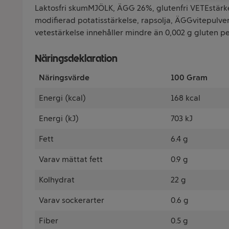
Laktosfri skumMJÖLK, ÄGG 26%, glutenfri VETEstärke
modifierad potatisstärkelse, rapsolja, ÄGGvitepulver,
vetestärkelse innehåller mindre än 0,002 g gluten pe
Näringsdeklaration
Näringsvärde
100 Gram
Energi (kcal)
168 kcal
Energi (kJ)
703 kJ
Fett
6.4 g
Varav mättat fett
0.9 g
Kolhydrat
22 g
Varav sockerarter
0.6 g
Fiber
0.5 g