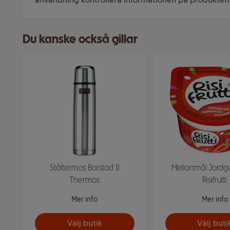
Du kanske också gillar
Ståltermos Borstad 1l
Mellanmål Jordg
Thermos
Risifrutti
Mer info
Mer info
Välj butik
Välj buti