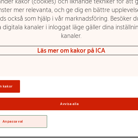
nder kakor (cookies) och liknande tekniker för att 
nster mer relevanta, och ge dig en bättre upplevels
ds också som hjälp i vår marknadsföring. Besöker 
 digitala kanaler i inloggat läge gäller dina inställnin
kanaler.
ån Lantmännen kommer helt
fryser vi pannkakorna, vilket
Läs mer om kakor på ICA
ddat som om du precis stått
micron (värm 3 st på 750W i 2-
n även tas fram frysta och tina
Sortime
rpackning innehåller 6 härligt
ka tillbehör som sylt och
n kakor
En klassiker utan laktos och
Avvisa alla
Anpassa val