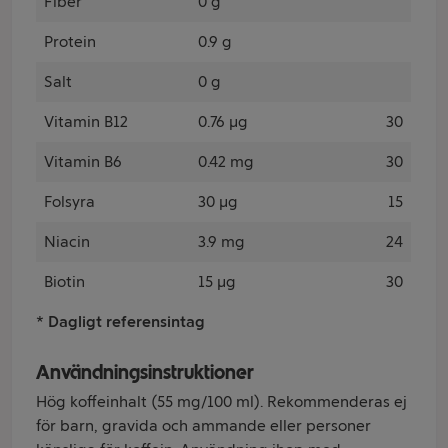
Fiber
0 g
Protein
0.9 g
Salt
0 g
Vitamin B12
0.76 µg
30
Vitamin B6
0.42 mg
30
Folsyra
30 µg
15
Niacin
3.9 mg
24
Biotin
15 µg
30
* Dagligt referensintag
Användningsinstruktioner
Hög koffeinhalt (55 mg/100 ml). Rekommenderas ej
för barn, gravida och ammande eller personer