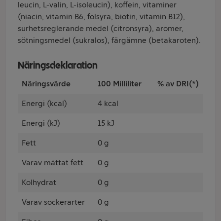
leucin, L-valin, L-isoleucin), koffein, vitaminer
(niacin, vitamin B6, folsyra, biotin, vitamin B12),
surhetsreglerande medel (citronsyra), aromer,
sötningsmedel (sukralos), färgämne (betakaroten).
Näringsdeklaration
Näringsvärde
100 Milliliter
% av DRI(*)
Energi (kcal)
4 kcal
Energi (kJ)
15 kJ
Fett
0 g
Varav mättat fett
0 g
Kolhydrat
0 g
Varav sockerarter
0 g