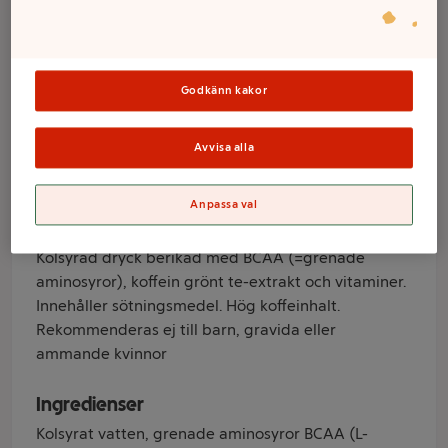
Caribbean 33cl
Nocco
Godkänn kakor
Varumärke
Avvisa alla
Nocco
Produktinformation
Anpassa val
Information från leverantör
Kolsyrad dryck berikad med BCAA (=grenade
aminosyror), koffein grönt te-extrakt och vitaminer.
Innehåller sötningsmedel. Hög koffeinhalt.
Rekommenderas ej till barn, gravida eller
ammande kvinnor
Ingredienser
Kolsyrat vatten, grenade aminosyror BCAA (L-