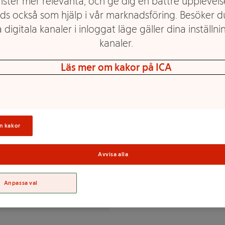
nster mer relevanta, och ge dig en bättre upplevels
ds också som hjälp i vår marknadsföring. Besöker 
 digitala kanaler i inloggat läge gäller dina inställnin
 med vanilj. Med en bas av
kanaler.
 fettsyrornas skull. Mjölk- och
Läs mer om kakor på ICA
entrat) 36%, nypon* 9%,
4,5%, ceylonkanel* 0,05%.
Sortime
tifierad av SMAK Certifiering
n kakor
Avvisa alla
% av DRI(*)
Anpassa val