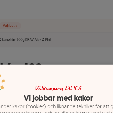
Välj butik
& kanel 6m 100g KRAV Alex & Phil
l 6m 100g
Välkommen till ICA
Vi jobbar med kakor
nder kakor (cookies) och liknande tekniker för att 