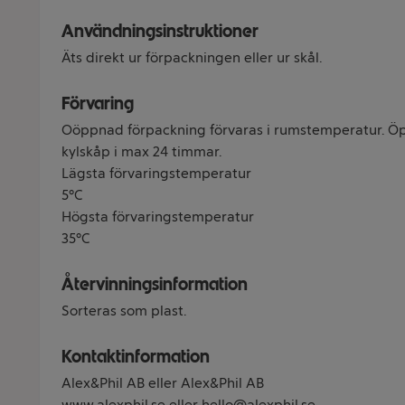
Användningsinstruktioner
Äts direkt ur förpackningen eller ur skål.
Förvaring
Oöppnad förpackning förvaras i rumstemperatur. Öp
kylskåp i max 24 timmar.
Lägsta förvaringstemperatur
5°C
Högsta förvaringstemperatur
35°C
Återvinningsinformation
Sorteras som plast.
Kontaktinformation
Alex&Phil AB eller Alex&Phil AB
www.alexphil.se eller hello@alexphil.se