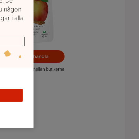
e. De
du någon
gar i alla
Välj butik och handla
ntet kan variera mellan butikerna