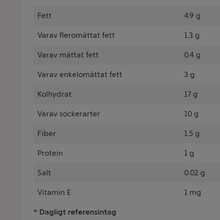
Fett
4.9 g
Varav fleromättat fett
1.3 g
Varav mättat fett
0.4 g
Varav enkelomättat fett
3 g
Kolhydrat
17 g
Varav sockerarter
10 g
Fiber
1.5 g
Protein
1 g
Salt
0.02 g
Vitamin E
1 mg
* Dagligt referensintag