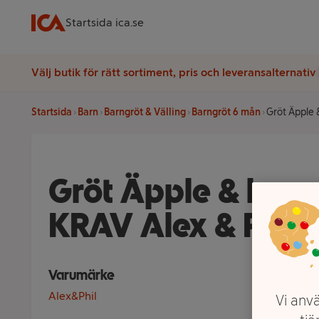
Startsida ica.se
Välj butik för rätt sortiment, pris och leveransalternativ
Startsida
Barn
Barngröt & Välling
Barngröt 6 mån
Gröt Äpple 
Gröt Äpple & kane
KRAV Alex & Phil
Varumärke
Alex&Phil
Vi anvä