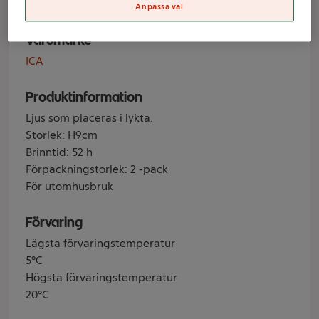
Anpassa val
Varumärke
ICA
Produktinformation
Ljus som placeras i lykta.
Storlek: H9cm
Brinntid: 52 h
Förpackningstorlek: 2 -pack
För utomhusbruk
Förvaring
Lägsta förvaringstemperatur
5°C
Högsta förvaringstemperatur
20°C