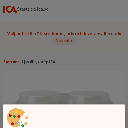
Startsida ica.se
Välj butik för rätt sortiment, pris och leveransalternativ
Välj butik
Startsida
Ljus till lykta 2p ICA