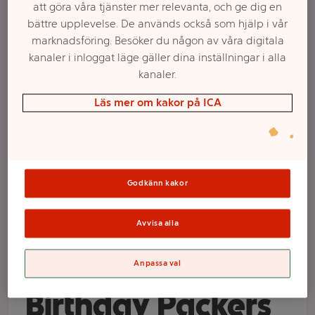
att göra våra tjänster mer relevanta, och ge dig en
bättre upplevelse. De används också som hjälp i vår
marknadsföring. Besöker du någon av våra digitala
kanaler i inloggat läge gäller dina inställningar i alla
kanaler.
Läs mer om kakor på ICA
Välj butik och handla
Godkänn kakor
Sortimentet kan variera mellan butikerna
Avvisa alla
Tårtljus Happy
Anpassa val
Birthday Packers