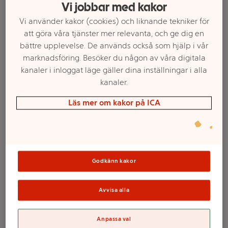
Vi jobbar med kakor
Vi använder kakor (cookies) och liknande tekniker för
att göra våra tjänster mer relevanta, och ge dig en
bättre upplevelse. De används också som hjälp i vår
marknadsföring. Besöker du någon av våra digitala
kanaler i inloggat läge gäller dina inställningar i alla
kanaler.
Läs mer om kakor på ICA
Välj butik och handla
Sortimentet kan variera mellan butikerna
Godkänn kakor
Tårtljus med
Avvisa alla
hållare 20-p
Anpassa val