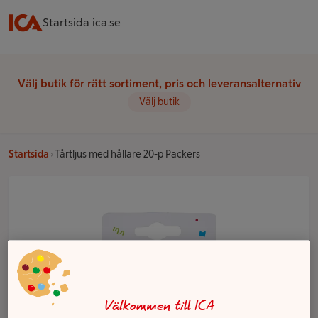
Startsida ica.se
Välj butik för rätt sortiment, pris och leveransalternativ
Välj butik
Startsida
Tårtljus med hållare 20-p Packers
Välkommen till ICA