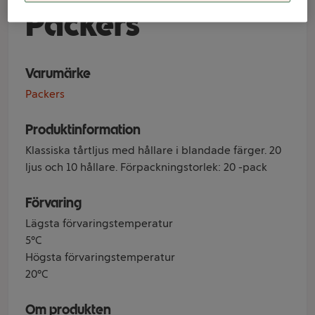
Packers
Varumärke
Packers
Produktinformation
Klassiska tårtljus med hållare i blandade färger. 20
ljus och 10 hållare. Förpackningstorlek: 20 -pack
Förvaring
Lägsta förvaringstemperatur
5°C
Högsta förvaringstemperatur
20°C
Om produkten