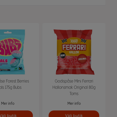
se Forest Berries
Godispåse Mini Ferrari
ls 175g Bubs
Hallonsmak Original 80g
Toms
Mer info
Mer info
Välj butik
Välj butik