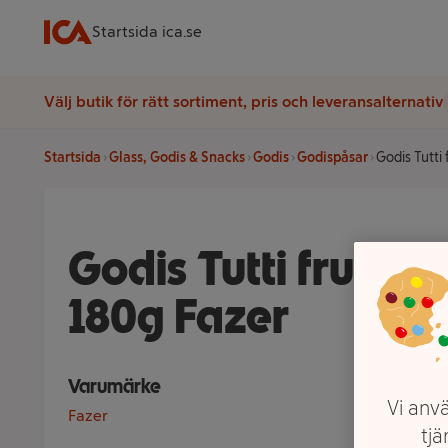
Startsida ica.se
Välj butik för rätt sortiment, pris och leveransalternativ
Startsida
Glass, Godis & Snacks
Godis
Godispåsar
Godis Tutti 
Godis Tutti frutti O
180g Fazer
Varumärke
Vi anvä
Fazer
tjä