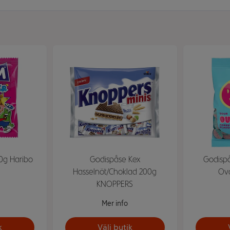
20g Haribo
Godispåse Kex
Godispå
Hasselnöt/Choklad 200g
Ova
KNOPPERS
Mer info
k
Välj butik