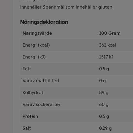
Innehåller Spannmål som innehåller gluten
Näringsdeklaration
Näringsvärde
100 Gram
Energi (kcal)
361 kcal
Energi (kJ)
1517 kJ
Fett
0.5 g
Varav mättat fett
0 g
Kolhydrat
89 g
Varav sockerarter
60 g
Protein
0.5 g
Salt
0.29 g