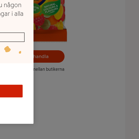
du någon
gar i alla
Välj butik och handla
ntet kan variera mellan butikerna