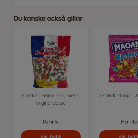
Du kanske också gillar
Fruktkola Fransk 725g Green
Godis Kastanjer 1
original classic
Mer info
Mer info
Välj butik
Välj buti