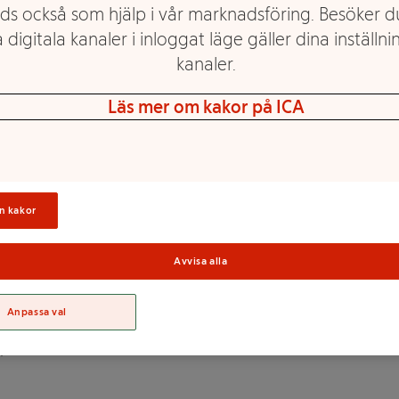
ds också som hjälp i vår marknadsföring. Besöker 
 digitala kanaler i inloggat läge gäller dina inställnin
kanaler.
smak av hallon, päron, citron
 vuxna och dig som är vegan då
Läs mer om kakor på ICA
kad med naturliga färg och
e frukt och grönsaker.
Sortime
n kakor
Avvisa alla
EDEstivelse, modifierad
e medel (E270, E325), färgande
vgir farge (koncentrat av
Anpassa val
rtoffel/søtpotet, spirulina och
).