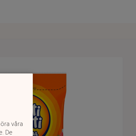
göra våra
e. De