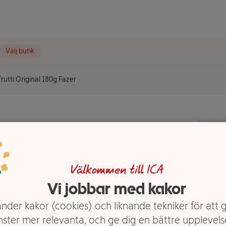
Välj butik
frutti Original 180g Fazer
riginal
Välkommen till ICA
Vi jobbar med kakor
nder kakor (cookies) och liknande tekniker för att 
nster mer relevanta, och ge dig en bättre upplevels