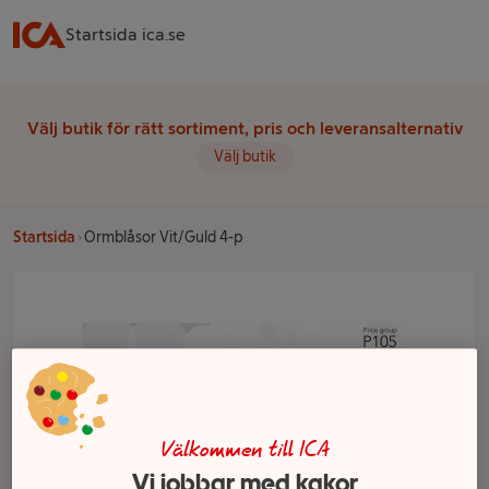
Startsida ica.se
Välj butik för rätt sortiment, pris och leveransalternativ
Välj butik
Startsida
Ormblåsor Vit/Guld 4-p
Välkommen till ICA
Vi jobbar med kakor