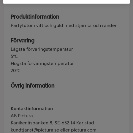
Produktinformation
Partytutor i vitt och guld med stjärnor och ränder.
Förvaring
Lägsta förvaringstemperatur
5°C
Högsta förvaringstemperatur
20°C
Övrig information
Kontaktinformation
AB Pictura
Kanikenäsbanken 8, SE-652 14 Karlstad
kundtjanst@pictura.se eller pictura.com