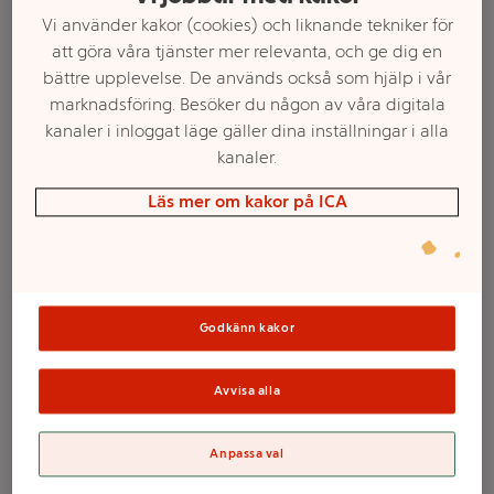
Vi använder kakor (cookies) och liknande tekniker för
att göra våra tjänster mer relevanta, och ge dig en
bättre upplevelse. De används också som hjälp i vår
marknadsföring. Besöker du någon av våra digitala
kanaler i inloggat läge gäller dina inställningar i alla
kanaler.
Läs mer om kakor på ICA
Välj butik och handla
Sortimentet kan variera mellan butikerna
Godkänn kakor
Avvisa alla
Ormblåsor
Anpassa val
Vit/Guld 4-p