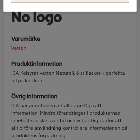
Naturell 1,5l 6-p
No logo
Varumärke
Vatten
Produktinformation
ICA Kolsyrat vatten Naturell. 6 st flaskor – perfekta
till picknicken.
Övrig information
ICA har ambitionen att alltid ge Dig rätt
information. Mindre förändringar i produkternas
innehåll kan ske över tid och vi ber Dig därför att
alltid före användning kontrollera informationen på
produktens förpackning.