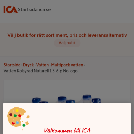
Startsida ica.se
Välj butik för rätt sortiment, pris och leveransalternativ
Välj butik
Startsida
Dryck
Vatten
Multipack vatten
Vatten Kolsyrad Naturell 1,5l 6-p No logo
Välkommen till ICA