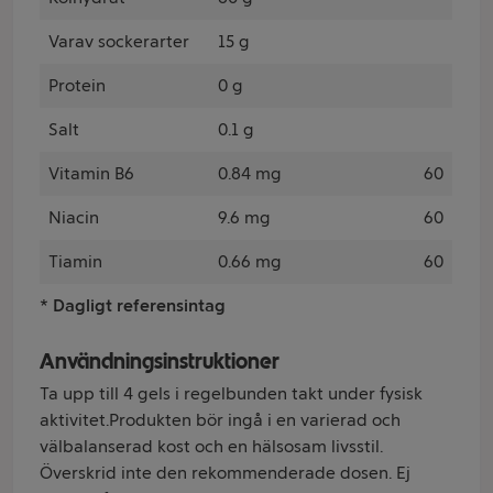
Varav sockerarter
15 g
Protein
0 g
Salt
0.1 g
Vitamin B6
0.84 mg
60
Niacin
9.6 mg
60
Tiamin
0.66 mg
60
* Dagligt referensintag
Användningsinstruktioner
Ta upp till 4 gels i regelbunden takt under fysisk
aktivitet.Produkten bör ingå i en varierad och
välbalanserad kost och en hälsosam livsstil.
Överskrid inte den rekommenderade dosen. Ej