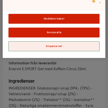
Citron 25ml
Enervit
Godkänn kakor
Avvisa alla
Varumärke
Enervit
Anpassa val
Produktinformation
Information från leverantör
Enervit E.SPORT Gel med Koffein Citrus 25ml
Ingredienser
INGREDIENSER. Glukossirap/-sirup DP4∆ (73%) -
Vatten/vand - Fruktossirap/-sirup (2%) -
Maltodextrin (1%) - Trehalos** (1%) - Isomaltos**
(1%) - Naturliga smakämnen/smaksstoffer - Syra: