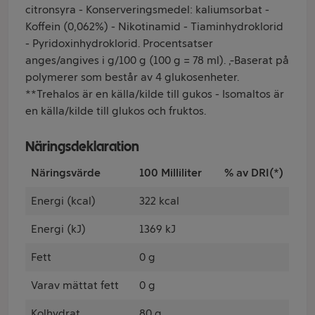
citronsyra - Konserveringsmedel: kaliumsorbat -
Koffein (0,062%) - Nikotinamid - Tiaminhydroklorid
- Pyridoxinhydroklorid. Procentsatser
anges/angives i g/100 g (100 g = 78 ml). ∆Baserat på
polymerer som består av 4 glukosenheter.
**Trehalos är en källa/kilde till gukos - Isomaltos är
en källa/kilde till glukos och fruktos.
Näringsdeklaration
Näringsvärde
100 Milliliter
% av DRI(*)
Energi (kcal)
322 kcal
Energi (kJ)
1369 kJ
Fett
0 g
Varav mättat fett
0 g
Kolhydrat
80 g