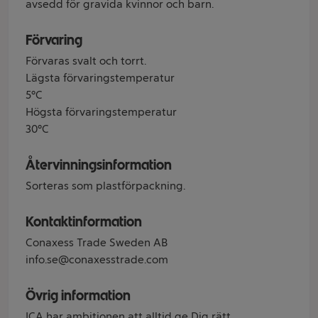
avsedd för gravida kvinnor och barn.
Förvaring
Förvaras svalt och torrt.
Lägsta förvaringstemperatur
5°C
Högsta förvaringstemperatur
30°C
Återvinningsinformation
Sorteras som plastförpackning.
Kontaktinformation
Conaxess Trade Sweden AB
info.se@conaxesstrade.com
Övrig information
ICA har ambitionen att alltid ge Dig rätt