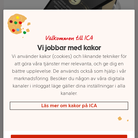
Välkommen till ICA
Vi jobbar med kakor
Vi använder kakor (cookies) och liknande tekniker för
att göra våra tjänster mer relevanta, och ge dig en
bättre upplevelse. De används också som hjälp i vår
marknadsföring. Besöker du någon av våra digitala
Välj butik och handla
kanaler i inloggat läge gäller dina inställningar i alla
kanaler.
Sortimentet kan variera mellan butikerna
Läs mer om kakor på ICA
Prästost 12mån