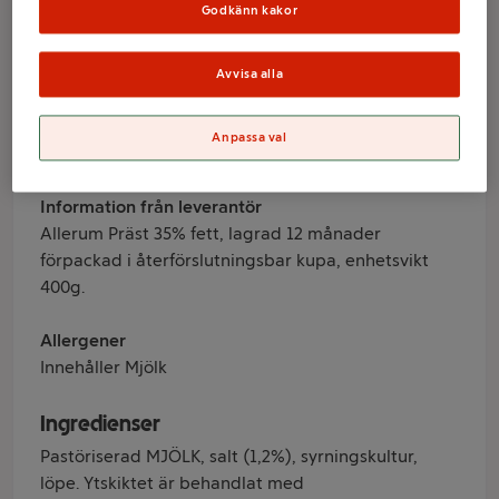
35% 400g Allerum
Godkänn kakor
Avvisa alla
Varumärke
Allerum
Anpassa val
Produktinformation
Information från leverantör
Allerum Präst 35% fett, lagrad 12 månader
förpackad i återförslutningsbar kupa, enhetsvikt
400g.
Allergener
Innehåller Mjölk
Ingredienser
Pastöriserad MJÖLK, salt (1,2%), syrningskultur,
löpe. Ytskiktet är behandlat med