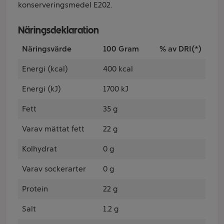
konserveringsmedel E202.
Näringsdeklaration
Näringsvärde
100 Gram
% av DRI(*)
Energi (kcal)
400 kcal
Energi (kJ)
1700 kJ
Fett
35 g
Varav mättat fett
22 g
Kolhydrat
0 g
Varav sockerarter
0 g
Protein
22 g
Salt
1.2 g