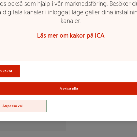
ds också som hjälp i vår marknadsföring. Besöker 
d som på pizzan. En grillad,
 digitala kanaler i inloggat läge gäller dina inställnin
 gyros ska smaka.
kanaler.
Läs mer om kakor på ICA
lt, lök, vitlök, druvsocker,
veringsmedel (E262, E301),
medel (E270, E327).
Sortime
n kakor
% av DRI(*)
Avvisa alla
Anpassa val