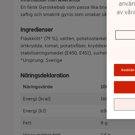
använ
En färsk Gyroskebab som passa lika bra i ett pitabrö
av våra
saftig och smakrik gyros som smakar sådär äkta som
Ingredienser
Fläskkött* (79 %), vatten, potatisstärkelse, kryddor, sa
örtkrydda, tomat, potatisfiber, kryddextrakt, konser
stabiliseringsmedel (E450, E451), surhetsreglerande 
*Ursprung: Sverige
Godkän
Näringsdeklaration
Näringsvärde
100 Gram
Energi (kcal)
160 kcal
Energi (kJ)
650 kJ
Fett
8 g
Varav mättat fett
3.4 g