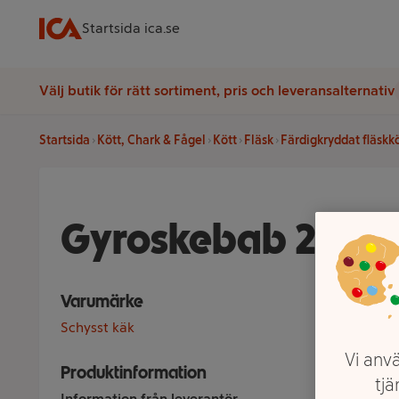
Startsida ica.se
Välj butik för rätt sortiment, pris och leveransalternativ
Startsida
Kött, Chark & Fågel
Kött
Fläsk
Färdigkryddat fläskk
Gyroskebab 275g 
Varumärke
Schysst käk
Vi anvä
Produktinformation
tjä
Information från leverantör