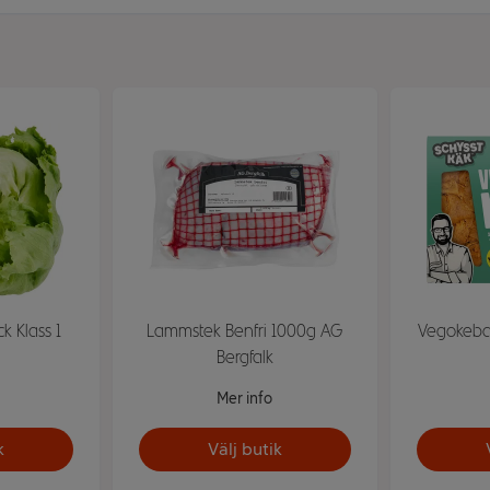
ck Klass 1
Lammstek Benfri 1000g AG
Vegokeba
Bergfalk
Mer info
k
Välj butik