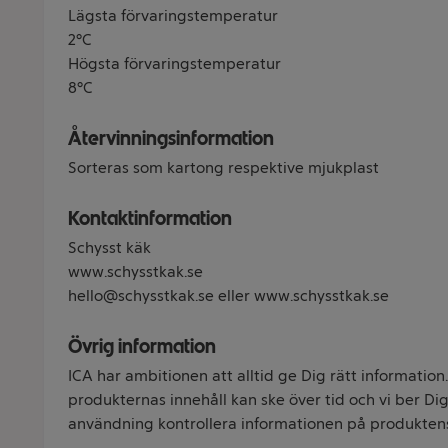
Lägsta förvaringstemperatur
2°C
Högsta förvaringstemperatur
8°C
Återvinningsinformation
Sorteras som kartong respektive mjukplast
Kontaktinformation
Schysst käk
www.schysstkak.se
hello@schysstkak.se eller www.schysstkak.se
Övrig information
ICA har ambitionen att alltid ge Dig rätt information
produkternas innehåll kan ske över tid och vi ber Dig 
användning kontrollera informationen på produkten