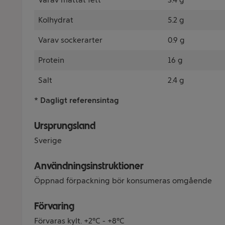
Kolhydrat
5.2 g
Varav sockerarter
0.9 g
Protein
16 g
Salt
2.4 g
* Dagligt referensintag
Ursprungsland
Sverige
Användningsinstruktioner
Öppnad förpackning bör konsumeras omgående
Förvaring
Förvaras kylt. +2°C - +8°C