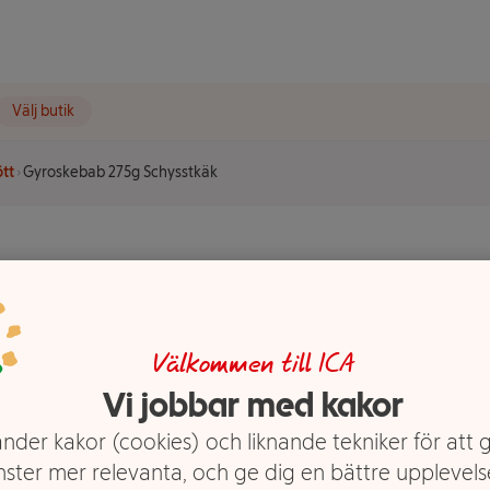
Välj butik
ött
Gyroskebab 275g Schysstkäk
Schysstkäk
Välkommen till ICA
Vi jobbar med kakor
nder kakor (cookies) och liknande tekniker för att 
nster mer relevanta, och ge dig en bättre upplevels