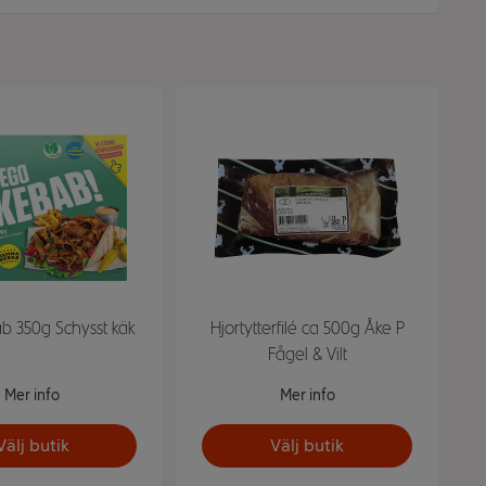
b 350g Schysst käk
Hjortytterfilé ca 500g Åke P
Fågel & Vilt
Mer info
Mer info
Välj butik
Välj butik