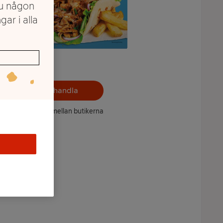
du någon
gar i alla
Välj butik och handla
ntet kan variera mellan butikerna