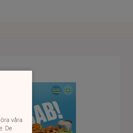
göra våra
e. De