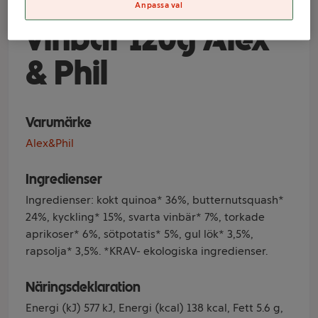
aprikos & svarta
Anpassa val
vinbär 120g Alex
& Phil
Varumärke
Alex&Phil
Ingredienser
Ingredienser: kokt quinoa* 36%, butternutsquash*
24%, kyckling* 15%, svarta vinbär* 7%, torkade
aprikoser* 6%, sötpotatis* 5%, gul lök* 3,5%,
rapsolja* 3,5%. *KRAV- ekologiska ingredienser.
Näringsdeklaration
Energi (kJ) 577 kJ, Energi (kcal) 138 kcal, Fett 5.6 g,