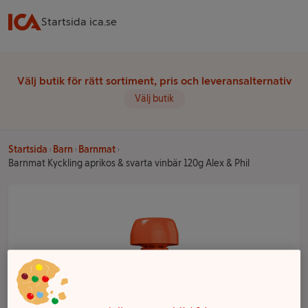
Startsida ica.se
Välj butik för rätt sortiment, pris och leveransalternativ
Välj butik
Startsida
Barn
Barnmat
Barnmat Kyckling aprikos & svarta vinbär 120g Alex & Phil