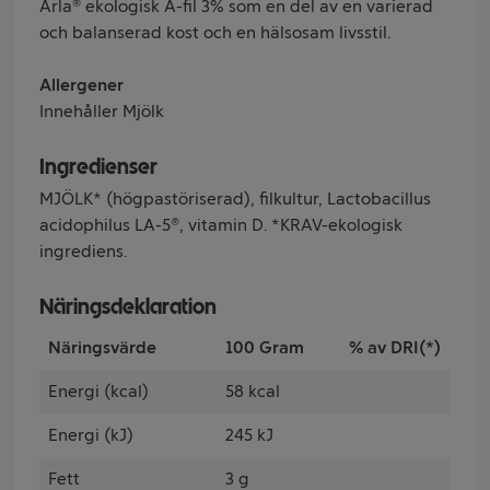
Arla® ekologisk A-fil 3% som en del av en varierad
och balanserad kost och en hälsosam livsstil.
Allergener
Innehåller Mjölk
Ingredienser
MJÖLK* (högpastöriserad), filkultur, Lactobacillus
acidophilus LA-5®, vitamin D. *KRAV-ekologisk
ingrediens.
Näringsdeklaration
Näringsvärde
100 Gram
% av DRI(*)
Energi (kcal)
58 kcal
Energi (kJ)
245 kJ
Fett
3 g