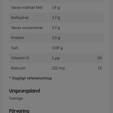
Varav mättat fett
1.9 g
Kolhydrat
3.7 g
Varav sockerarter
3.7 g
Protein
3.5 g
Salt
0.09 g
Vitamin D
1 µg
20
Kalcium
122 mg
15
* Dagligt referensintag
Ursprungsland
Sverige
Förvaring