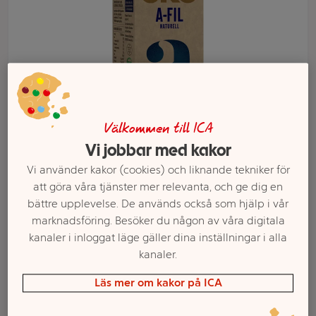
Välkommen till ICA
Vi jobbar med kakor
Vi använder kakor (cookies) och liknande tekniker för
Välj butik och handla
att göra våra tjänster mer relevanta, och ge dig en
Sortimentet kan variera mellan butikerna
bättre upplevelse. De används också som hjälp i vår
marknadsföring. Besöker du någon av våra digitala
kanaler i inloggat läge gäller dina inställningar i alla
kanaler.
A-fil Naturell Plus
Läs mer om kakor på ICA
Dofilus 3%