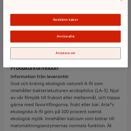
Ekologisk 1000g
Arla®
Godkänn kakor
Avvisa alla
Varumärke
Arla
Anpassa val
Produktinformation
Information från leverantör
God och krämig ekologisk naturell A-fil som
innehåller bakteriekulturen acidophilus (LA-5). Njut
av vår filmjölk till frukost eller mellanmål, och toppa
gärna med favoritflingorna, frukt eller bär. Arla®s
ekologiska A-fil görs på 100 procent svensk
ekologisk mjölk. Innehåller kalcium som bidrar till
matsmältningsenzymernas normala funktion. Ät