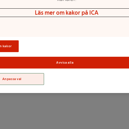
Läs mer om kakor på ICA
hålet.
n kakor
Avvisa alla
Sortime
Anpassa val
Diameter 5,5cm