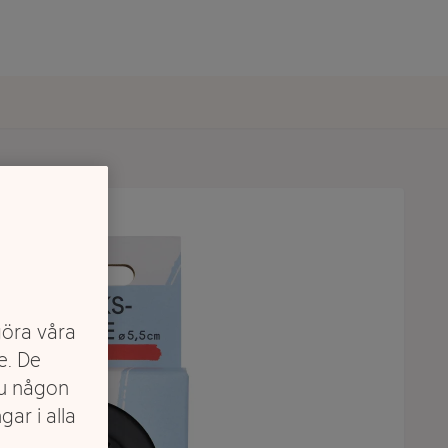
göra våra
e. De
du någon
gar i alla