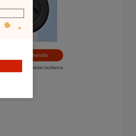
Välj butik och handla
ntet kan variera mellan butikerna