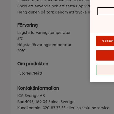
Enkel att använda och att sätta upp vid diskhon.
Häng duken på tork genom att trycka in den i gummi
Förvaring
Lägsta förvaringstemperatur
5°C
Godkän
Högsta förvaringstemperatur
20°C
Om produkten
Storlek/Mått
Kontaktinformation
ICA Sverige AB
Box 4075, 169 04 Solna, Sverige
Kundkontakt: 020-83 33 33 eller ica.se/kundservice