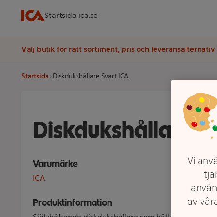
Startsida ica.se
Välj butik för rätt sortiment, pris och leveransalternativ
Startsida
Diskdukshållare Svart ICA
Diskdukshållare S
Vi anvä
Varumärke
tjä
ICA
använ
av våra
Produktinformation
Självhäftande diskdukshållare som håller diskduken 