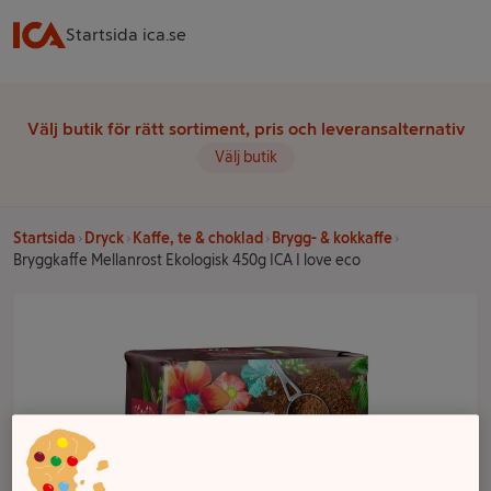
Startsida ica.se
Välj butik för rätt sortiment, pris och leveransalternativ
Välj butik
Startsida
Dryck
Kaffe, te & choklad
Brygg- & kokkaffe
Bryggkaffe Mellanrost Ekologisk 450g ICA I love eco