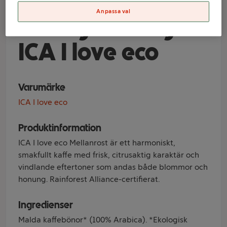
Mellanrost
Anpassa val
Ekologisk 450g
ICA I love eco
Varumärke
ICA I love eco
Produktinformation
ICA I love eco Mellanrost är ett harmoniskt,
smakfullt kaffe med frisk, citrusaktig karaktär och
vindlande eftertoner som andas både blommor och
honung. Rainforest Alliance-certifierat.
Ingredienser
Malda kaffebönor* (100% Arabica). *Ekologisk