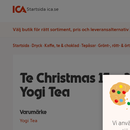
Startsida ica.se
Välj butik för rätt sortiment, pris och leveransalternativ
Startsida
Dryck
Kaffe, te & choklad
Tepåsar
Grönt-, rött- & ör
Te Christmas 17-p 
Yogi Tea
Varumärke
Yogi Tea
Vi anvä