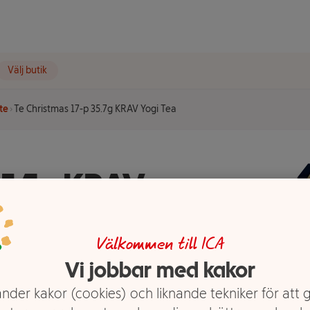
Välj butik
tte
Te Christmas 17-p 35.7g KRAV Yogi Tea
35.7g KRAV
Välkommen till ICA
Vi jobbar med kakor
nder kakor (cookies) och liknande tekniker för att 