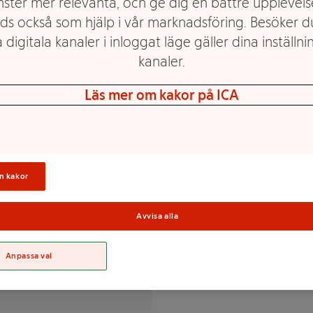
nster mer relevanta, och ge dig en bättre upplevels
ds också som hjälp i vår marknadsföring. Besöker 
 digitala kanaler i inloggat läge gäller dina inställnin
kanaler.
Läs mer om kakor på ICA
oriander*, honeybush* (6%),
ad citronjuice*, stjärnanis*
Sortime
*, apelsinolja*, kanelolja*.
n kakor
Avvisa alla
Anpassa val
% av DRI(*)