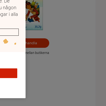
e. De
du någon
gar i alla
Välj butik och handla
ntet kan variera mellan butikerna