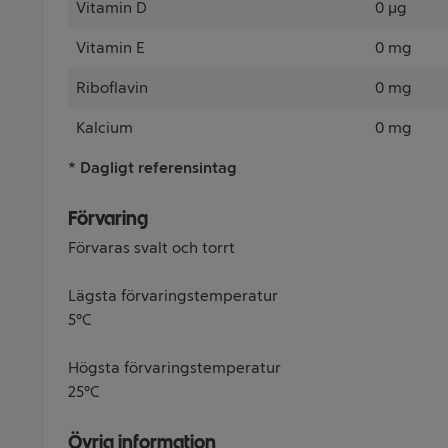
Vitamin D
0 µg
Vitamin E
0 mg
Riboflavin
0 mg
Kalcium
0 mg
* Dagligt referensintag
Förvaring
Förvaras svalt och torrt
Lägsta förvaringstemperatur
5°C
Högsta förvaringstemperatur
25°C
Övrig information