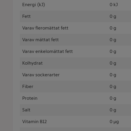
Energi (kJ)
0 kJ
Fett
0 g
Varav fleromättat fett
0 g
Varav mättat fett
0 g
Varav enkelomättat fett
0 g
Kolhydrat
0 g
Varav sockerarter
0 g
Fiber
0 g
Protein
0 g
Salt
0 g
Vitamin B12
0 µg