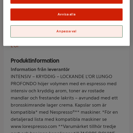
Lungo 8 Profondo
10-p L'OR
Avvisa alla
Anpassa val
Varumärke
L'Or
Produktinformation
Information från leverantör
INTENSIV – KRYDDIG – LOCKANDE L'OR LUNGO
PROFONDO höjer volymen med en espresso med
intensiv och kryddig arom, toner av rostade
mandlar och frestande lakrits – avrundad med ett
bronsskimrande lager crema. Kapslar som är
kompatibla* med Nespresso®** maskiner. *För en
detaljerad lista med kompatibla maskiner se
www.lorespresso.com **Varumärket tillhör tredje