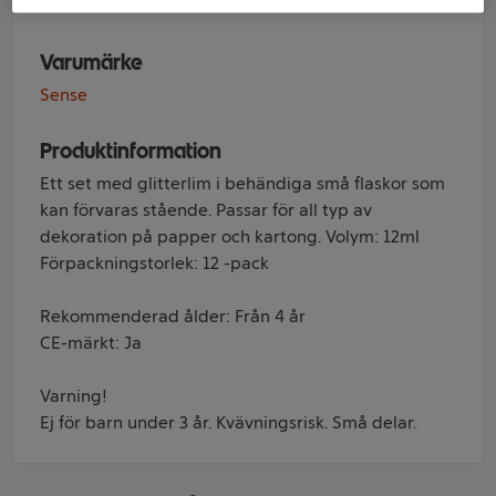
Varumärke
Sense
Produktinformation
Ett set med glitterlim i behändiga små flaskor som
kan förvaras stående. Passar för all typ av
dekoration på papper och kartong. Volym: 12ml
Förpackningstorlek: 12 -pack
Rekommenderad ålder: Från 4 år
CE-märkt: Ja
Varning!
Ej för barn under 3 år. Kvävningsrisk. Små delar.