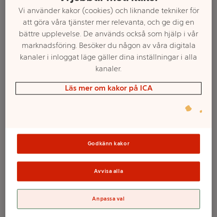
Vi använder kakor (cookies) och liknande tekniker för
att göra våra tjänster mer relevanta, och ge dig en
bättre upplevelse. De används också som hjälp i vår
marknadsföring. Besöker du någon av våra digitala
kanaler i inloggat läge gäller dina inställningar i alla
kanaler.
Läs mer om kakor på ICA
Välj butik och handla
Sortimentet kan variera mellan butikerna
Godkänn kakor
Avvisa alla
Glitterlim 12-p
Anpassa val
Sense