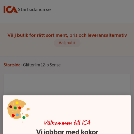
Startsida ica.se
Välj butik för rätt sortiment, pris och leveransalternativ
Välj butik
Startsida
Glitterlim 12-p Sense
Välkommen till ICA
Vi jobbar med kakor