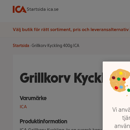
Startsida ica.se
Välj butik för rätt sortiment, pris och leveransalternativ
Startsida
Grillkorv Kyckling 400g ICA
Grillkorv Kyckling
Varumärke
ICA
Vi anvä
tjä
Produktinformation
använ
ICA Grillkorv Kyckling är en svensk korv med mild rö