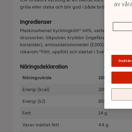
av våra
grilla eller steka och blir god i både bröd eller pytt i
Ingredienser
Maskinurbenat kycklingkött* 64%, vatten, potatismjöl,
druvsocker, lökpulver, kryddor (ingefära, vitpeppar)
koriander), antioxidationsmedel (E300), konserveri
rökarom.*Fött, uppfött och slaktat i Sverige.Korven är
Godkän
Näringsdeklaration
Näringsvärde
100 Gram
Energi (kcal)
205 kcal
Energi (kJ)
855 kJ
Fett
14 g
Varav mättat fett
4.4 g