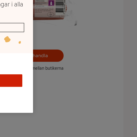
gar i alla
Välj butik och handla
ntet kan variera mellan butikerna