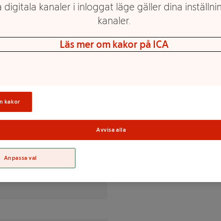
 digitala kanaler i inloggat läge gäller dina inställnin
 panna.
kanaler.
Läs mer om kakor på ICA
 fett från kyckling*, salt,
, kryddextrakt(svartpeppar,
ngsmedel (E250),
 skinnfri.
n kakor
Sortime
% av DRI(*)
Avvisa alla
Anpassa val