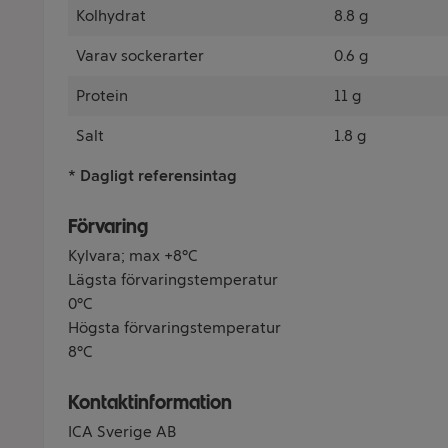
Kolhydrat
8.8 g
Varav sockerarter
0.6 g
Protein
11 g
Salt
1.8 g
* Dagligt referensintag
Förvaring
Kylvara; max +8°C
Lägsta förvaringstemperatur
0°C
Högsta förvaringstemperatur
8°C
Kontaktinformation
ICA Sverige AB