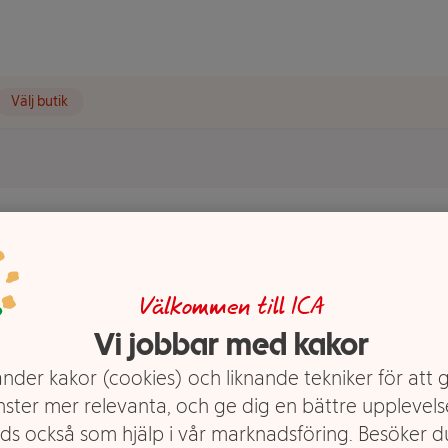
Välj butik
 400g ICA
Välkommen till ICA
Vi jobbar med kakor
nder kakor (cookies) och liknande tekniker för att 
nster mer relevanta, och ge dig en bättre upplevels
ds också som hjälp i vår marknadsföring. Besöker 
kig smak. Passar utmärkt att