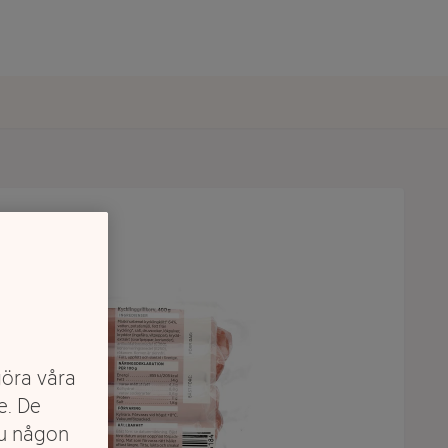
göra våra
e. De
du någon