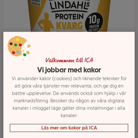
Välkommen till ICA
Vi jobbar med kakor
Vi använder kakor (cookies) och liknande tekniker för
Välj butik och handla
att göra våra tjänster mer relevanta, och ge dig en
bättre upplevelse. De används också som hjälp i vår
Sortimentet kan variera mellan butikerna
marknadsföring. Besöker du någon av våra digitala
kanaler i inloggat läge gäller dina inställningar i alla
kanaler.
Kvarg Vaniljsmak
Läs mer om kakor på ICA