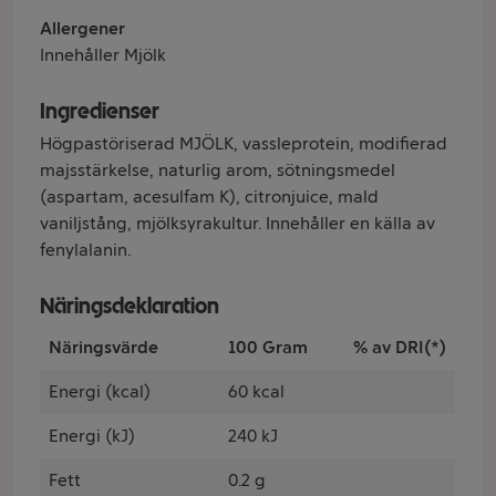
Allergener
Innehåller Mjölk
Ingredienser
Högpastöriserad MJÖLK, vassleprotein, modifierad
majsstärkelse, naturlig arom, sötningsmedel
(aspartam, acesulfam K), citronjuice, mald
vaniljstång, mjölksyrakultur. Innehåller en källa av
fenylalanin.
Näringsdeklaration
Näringsvärde
100 Gram
% av DRI(*)
Energi (kcal)
60 kcal
Energi (kJ)
240 kJ
Fett
0.2 g