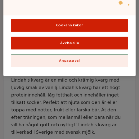
0,2% 900g
Lindahls
Godkänn kakor
Varumärke
Avvisa alla
Lindahls
Anpassa val
Produktinformation
Information från leverantör
Lindahls kvarg är en mild och krämig kvarg med
ljuvlig smak av vanilj. Lindahls kvarg har ett högt
proteininnehåll, låg fetthalt och innehåller inget
tillsatt socker. Perfekt att njuta som den är eller
toppa med nötter, frukt eller färska bär. Ät den
efter träningen, som mellanmål eller bara när du
vill ha något gott och nyttigt! Lindahls kvarg är
tillverkad i Sverige med svensk mjölk.