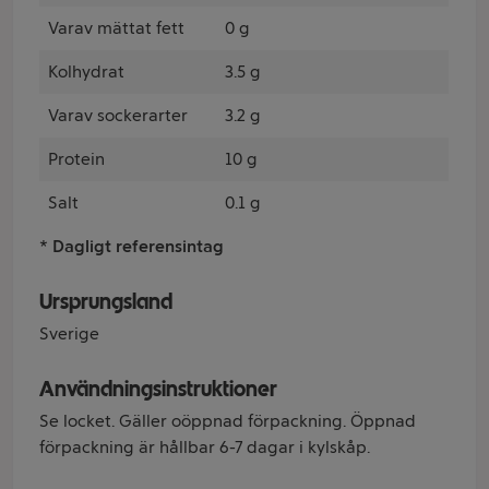
Varav mättat fett
0 g
Kolhydrat
3.5 g
Varav sockerarter
3.2 g
Protein
10 g
Salt
0.1 g
* Dagligt referensintag
Ursprungsland
Sverige
Användningsinstruktioner
Se locket. Gäller oöppnad förpackning. Öppnad
förpackning är hållbar 6-7 dagar i kylskåp.