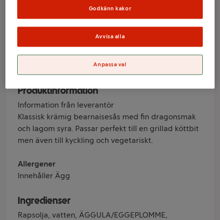
Lohmanders
Godkänn kakor
Avvisa alla
Varumärke
Lohmanders
Anpassa val
Produktinformation
Information från leverantör
Klassisk krämig bearnaisesås med fin dragonsmak
och lagom syra. Passar perfekt till en grillad köttbit
men även till kyckling och vegetariskt.
Allergener
Innehåller Ägg
Ingredienser
Rapsolja, vatten, ÄGGULA/EGGEPLOMME,