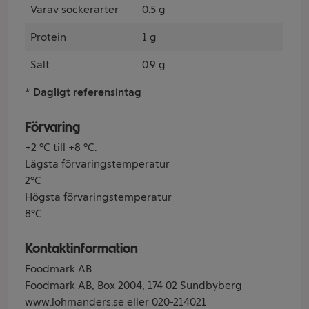
Varav sockerarter
0.5 g
Protein
1 g
Salt
0.9 g
* Dagligt referensintag
Förvaring
+2 °C till +8 °C.
Lägsta förvaringstemperatur
2°C
Högsta förvaringstemperatur
8°C
Kontaktinformation
Foodmark AB
Foodmark AB, Box 2004, 174 02 Sundbyberg
www.lohmanders.se eller 020-214021