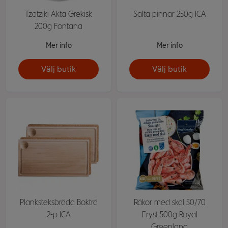
Tzatziki Äkta Grekisk
Salta pinnar 250g ICA
200g Fontana
Mer info
Mer info
Välj butik
Välj butik
Planksteksbräda Bokträ
Räkor med skal 50/70
2-p ICA
Fryst 500g Royal
Greenland