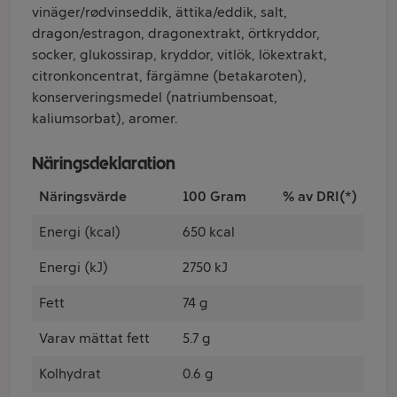
vinäger/rødvinseddik, ättika/eddik, salt,
dragon/estragon, dragonextrakt, örtkryddor,
socker, glukossirap, kryddor, vitlök, lökextrakt,
citronkoncentrat, färgämne (betakaroten),
konserveringsmedel (natriumbensoat,
kaliumsorbat), aromer.
Näringsdeklaration
Näringsvärde
100 Gram
% av DRI(*)
Energi (kcal)
650 kcal
Energi (kJ)
2750 kJ
Fett
74 g
Varav mättat fett
5.7 g
Kolhydrat
0.6 g