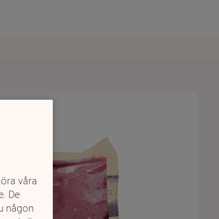
göra våra
e. De
du någon