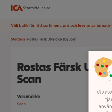
Startsida ica.se
Välj butik för rätt sortiment, pris och leveransalternativ
Startsida
Rostas Färsk Utvald ca 1kg Scan
Rostas Färsk Utval
Scan
Vi anvä
Varumärke
tjä
Scan
använ