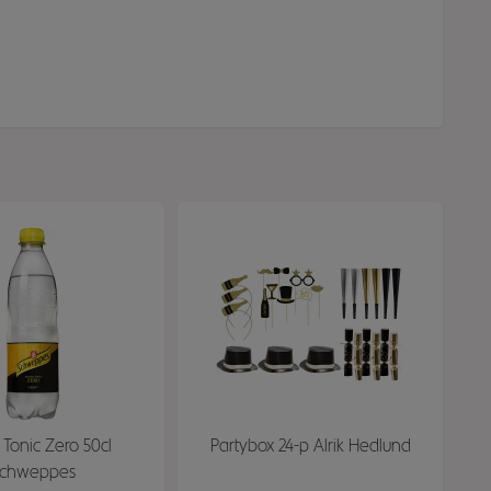
 Tonic Zero 50cl
Partybox 24-p Alrik Hedlund
chweppes