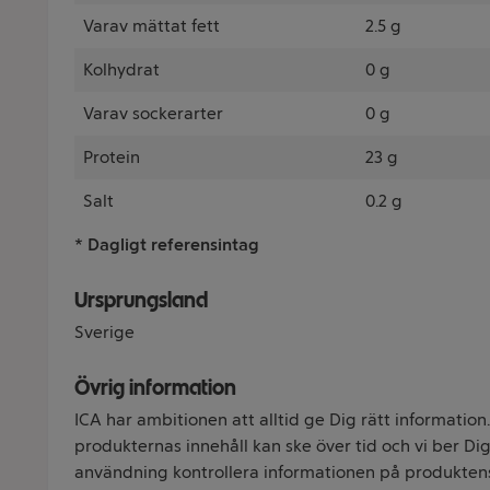
Varav mättat fett
2.5 g
Kolhydrat
0 g
Varav sockerarter
0 g
Protein
23 g
Salt
0.2 g
* Dagligt referensintag
Ursprungsland
Sverige
Övrig information
ICA har ambitionen att alltid ge Dig rätt information
produkternas innehåll kan ske över tid och vi ber Dig 
användning kontrollera informationen på produkten