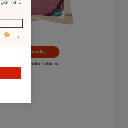
gar i alla
Välj butik och handla
ntet kan variera mellan butikerna