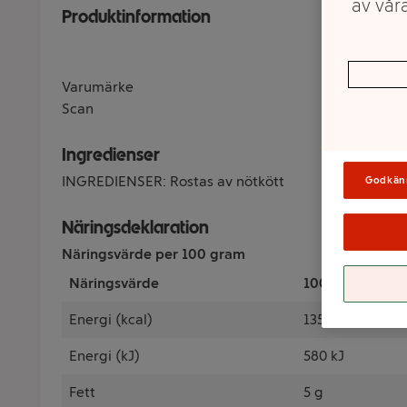
av våra
Produktinformation
Varumärke
Scan
Ingredienser
INGREDIENSER: Rostas av nötkött
Godkän
Näringsdeklaration
Näringsvärde per 100 gram
Näringsvärde
100 Gram
Energi (kcal)
135 kcal
Energi (kJ)
580 kJ
Fett
5 g