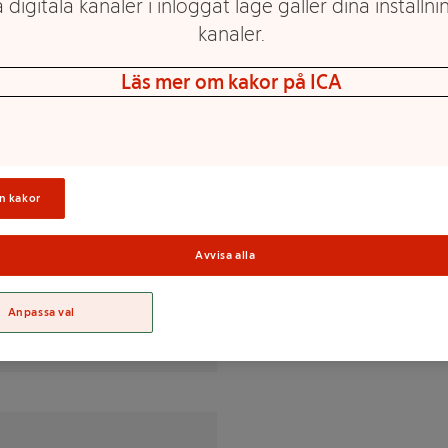
 digitala kanaler i inloggat läge gäller dina inställnin
kanaler.
Läs mer om kakor på ICA
n kakor
Sortime
Avvisa alla
% av DRI(*)
Anpassa val