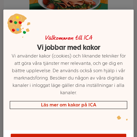
Välkommen till ICA
Vi jobbar med kakor
Vi använder kakor (cookies) och liknande tekniker för
att göra våra tjänster mer relevanta, och ge dig en
bättre upplevelse. De används också som hjälp i vår
marknadsföring. Besöker du någon av våra digitala
Välj butik och handla
kanaler i inloggat läge gäller dina inställningar i alla
kanaler.
Sortimentet kan variera mellan butikerna
Läs mer om kakor på ICA
Pålägg skivor