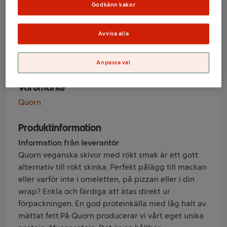
rökt vegan
Godkänn kakor
Glutenfri 100g
Avvisa alla
Quorn
Anpassa val
Varumärke
Quorn
Produktinformation
Information från leverantör
Quorn veganska skivor med rökt smak är ett gott
alternativ till rökt skinka. Perfekt pålägg till mackan
eller varför inte i omeletten, på pizzan eller i din
wrap? Enkla och färdiga att ätas direkt ur
förpackningen. En god proteinkälla med låg halt av
mättat fett.På Quorn producerar vi vårt eget unika