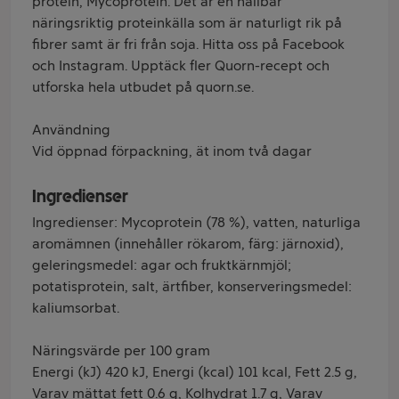
protein, Mycoprotein. Det är en hållbar
näringsriktig proteinkälla som är naturligt rik på
fibrer samt är fri från soja. Hitta oss på Facebook
och Instagram. Upptäck fler Quorn-recept och
utforska hela utbudet på quorn.se.
Användning
Vid öppnad förpackning, ät inom två dagar
Ingredienser
Ingredienser: Mycoprotein (78 %), vatten, naturliga
aromämnen (innehåller rökarom, färg: järnoxid),
geleringsmedel: agar och fruktkärnmjöl;
potatisprotein, salt, ärtfiber, konserveringsmedel:
kaliumsorbat.
Näringsvärde per 100 gram
Energi (kJ) 420 kJ, Energi (kcal) 101 kcal, Fett 2.5 g,
Varav mättat fett 0.6 g, Kolhydrat 1.7 g, Varav