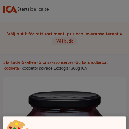
Startsida ica.se
Välj butik för rätt sortiment, pris och leveransalternativ
Välj butik
Startsida
Skafferi
Grönsakskonserver
Gurka & rödbetor
Rödbeta
Rödbetor skivade Ekologisk 380g ICA