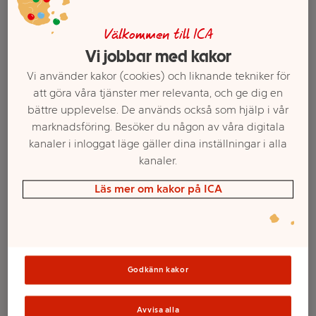
Välkommen till ICA
Vi jobbar med kakor
Vi använder kakor (cookies) och liknande tekniker för
att göra våra tjänster mer relevanta, och ge dig en
bättre upplevelse. De används också som hjälp i vår
marknadsföring. Besöker du någon av våra digitala
kanaler i inloggat läge gäller dina inställningar i alla
kanaler.
Välj butik och handla
Läs mer om kakor på ICA
Sortimentet kan variera mellan butikerna
Godkänn kakor
Rödbetor skivade
Avvisa alla