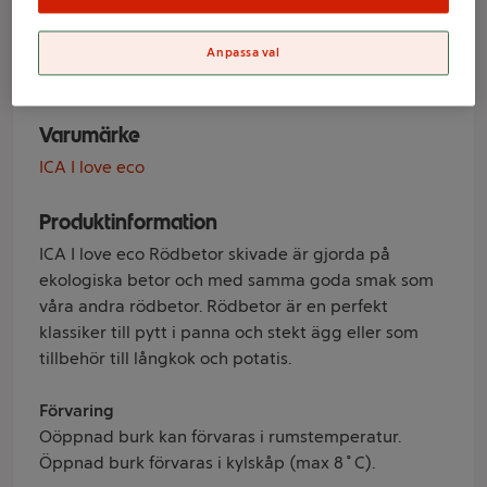
Ekologisk 380g
ICA
Anpassa val
Varumärke
ICA I love eco
Produktinformation
ICA I love eco Rödbetor skivade är gjorda på
ekologiska betor och med samma goda smak som
våra andra rödbetor. Rödbetor är en perfekt
klassiker till pytt i panna och stekt ägg eller som
tillbehör till långkok och potatis.
Förvaring
Oöppnad burk kan förvaras i rumstemperatur.
Öppnad burk förvaras i kylskåp (max 8˚C).