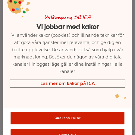
Välkommen till ICA
Vi jobbar med kakor
Vi använder kakor (cookies) och liknande tekniker för
att göra våra tjänster mer relevanta, och ge dig en
bättre upplevelse. De används också som hjälp i vår
marknadsföring. Besöker du någon av våra digitala
kanaler i inloggat läge gäller dina inställningar i alla
kanaler.
Välj butik och handla
Läs mer om kakor på ICA
Sortimentet kan variera mellan butikerna
Spa Sänker PH-
Godkänn kakor
värdet 1kg Fixor