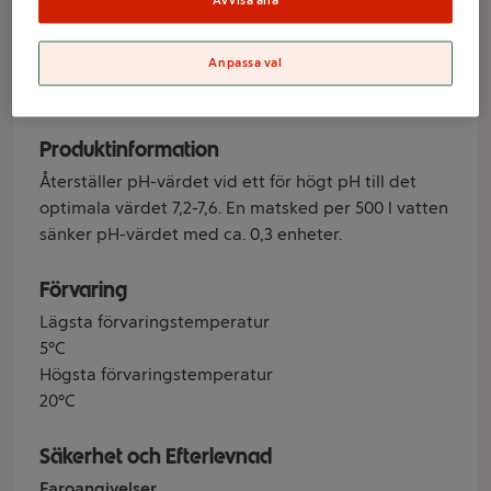
Avvisa alla
Varumärke
Anpassa val
Fixor
Produktinformation
Återställer pH-värdet vid ett för högt pH till det
optimala värdet 7,2-7,6. En matsked per 500 l vatten
sänker pH-värdet med ca. 0,3 enheter.
Förvaring
Lägsta förvaringstemperatur
5°C
Högsta förvaringstemperatur
20°C
Säkerhet och Efterlevnad
Faroangivelser