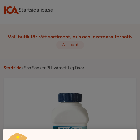
Startsida ica.se
Välj butik för rätt sortiment, pris och leveransalternativ
Välj butik
Startsida
Spa Sänker PH-värdet 1kg Fixor