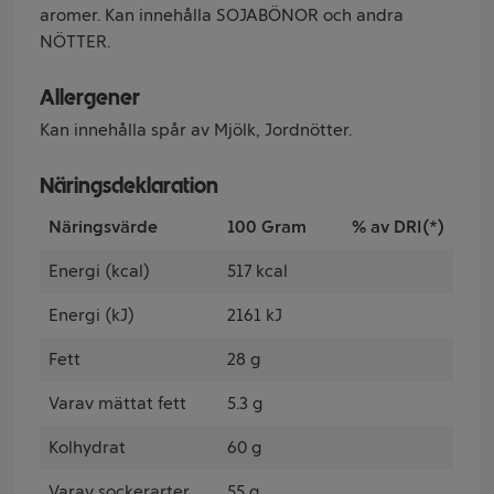
aromer. Kan innehålla SOJABÖNOR och andra
NÖTTER.
Allergener
Kan innehålla spår av Mjölk, Jordnötter.
Näringsdeklaration
Näringsvärde
100 Gram
% av DRI(*)
Energi (kcal)
517 kcal
Energi (kJ)
2161 kJ
Fett
28 g
Varav mättat fett
5.3 g
Kolhydrat
60 g
Varav sockerarter
55 g