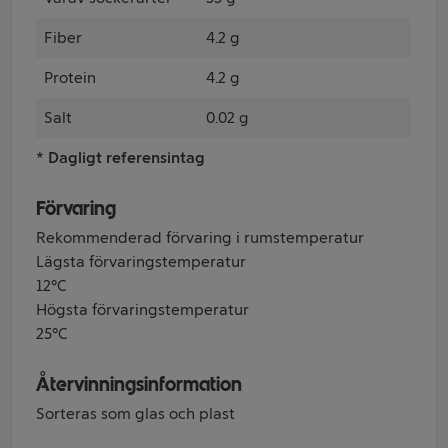
Fiber
4.2 g
Protein
4.2 g
Salt
0.02 g
* Dagligt referensintag
Förvaring
Rekommenderad förvaring i rumstemperatur
Lägsta förvaringstemperatur
12°C
Högsta förvaringstemperatur
25°C
Återvinningsinformation
Sorteras som glas och plast