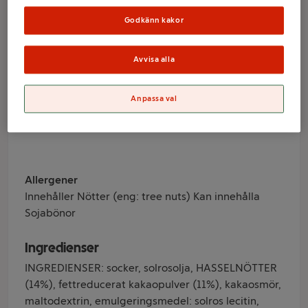
Valsoia
Godkänn kakor
Avvisa alla
Varumärke
Valsoia
Anpassa val
Produktinformation
Allergener
Innehåller Nötter (eng: tree nuts) Kan innehålla
Sojabönor
Ingredienser
INGREDIENSER: socker, solrosolja, HASSELNÖTTER
(14%), fettreducerat kakaopulver (11%), kakaosmör,
maltodextrin, emulgeringsmedel: solros lecitin,