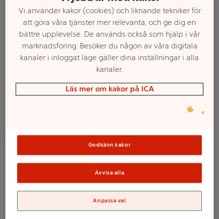
Vi använder kakor (cookies) och liknande tekniker för
att göra våra tjänster mer relevanta, och ge dig en
bättre upplevelse. De används också som hjälp i vår
marknadsföring. Besöker du någon av våra digitala
kanaler i inloggat läge gäller dina inställningar i alla
kanaler.
Läs mer om kakor på ICA
Välj butik och handla
Sortimentet kan variera mellan butikerna
Godkänn kakor
Avvisa alla
Ansiktskräm Dag
Anpassa val
Revitalift Ginseng