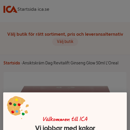
Startsida ica.se
Välj butik för rätt sortiment, pris och leveransalternativ
Välj butik
Startsida
Ansiktskräm Dag Revitalift Ginseng Glow 50ml L'Oreal
Välkommen till ICA
Vi jobbar med kakor