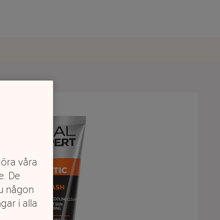
göra våra
e. De
du någon
gar i alla