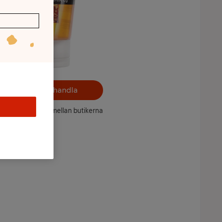
Välj butik och handla
ntet kan variera mellan butikerna