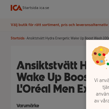
Startsida ica.se
Välj butik för rätt sortiment, pris och leveransalternativ
Startsida
Ansiktstvätt Hydra Energetic Wake Up Boost Wash 100
Ansiktstvätt Hydra
Wake Up Boost Wa
Vi anvä
L'Oréal Men Exper
tjä
använ
av våra
Varumärke