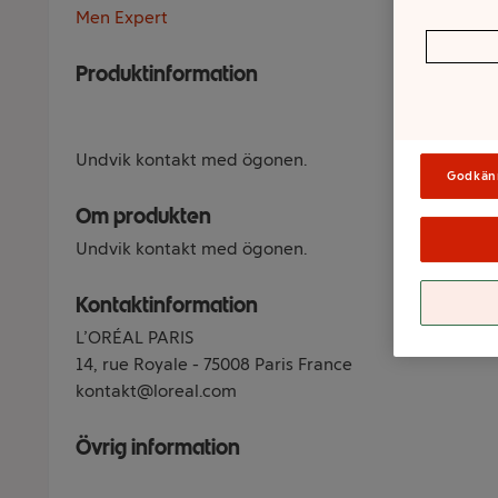
Men Expert
Produktinformation
Undvik kontakt med ögonen.
Godkän
Om produkten
Undvik kontakt med ögonen.
Kontaktinformation
L’ORÉAL PARIS
14, rue Royale - 75008 Paris France
kontakt@loreal.com
Övrig information