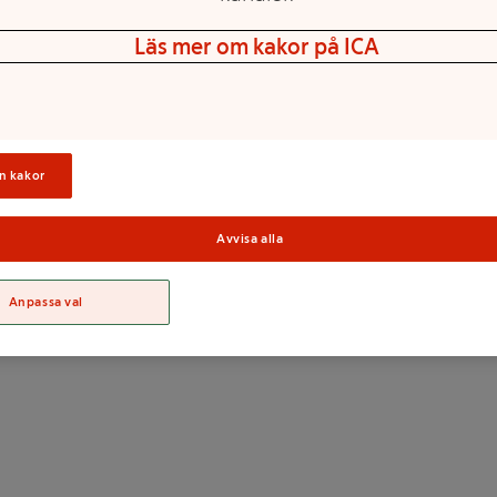
Läs mer om kakor på ICA
n kakor
Avvisa alla
Sortime
Anpassa val