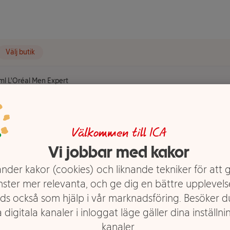
Välj butik
ml L'Oréal Men Expert
 Energetic
Välkommen till ICA
Vi jobbar med kakor
sh 100ml
nder kakor (cookies) och liknande tekniker för att 
t
nster mer relevanta, och ge dig en bättre upplevels
ds också som hjälp i vår marknadsföring. Besöker 
 digitala kanaler i inloggat läge gäller dina inställnin
kanaler.