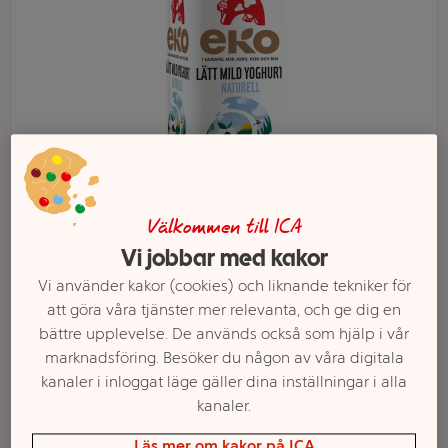
Välkommen till ICA
Vi jobbar med kakor
Välj butik och handla
Vi använder kakor (cookies) och liknande tekniker för
Sortimentet kan variera mellan butikerna
att göra våra tjänster mer relevanta, och ge dig en
bättre upplevelse. De används också som hjälp i vår
marknadsföring. Besöker du någon av våra digitala
kanaler i inloggat läge gäller dina inställningar i alla
Lättyoghurt Mild
kanaler.
Läs mer om kakor på ICA