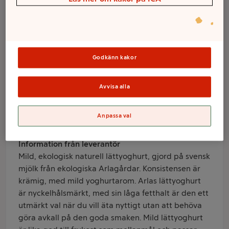
Naturell Ekologisk
0,5% 1000g Arla
Ko®
Godkänn kakor
Varumärke
Avvisa alla
Arla Ko
Anpassa val
Produktinformation
Information från leverantör
Mild, ekologisk naturell lättyoghurt, gjord på svensk
mjölk från ekologiska Arlagårdar. Konsistensen är
krämig, med mild yoghurtarom. Arlas lättyoghurt
är nyckelhålsmärkt, med sin låga fetthalt är den ett
utmärkt val när du vill äta nyttigt utan att behöva
göra avkall på den goda smaken. Mild lättyoghurt