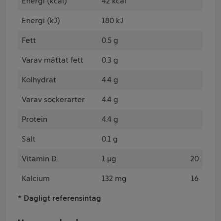
Energi (kcal)
42 kcal
Energi (kJ)
180 kJ
Fett
0.5 g
Varav mättat fett
0.3 g
Kolhydrat
4.4 g
Varav sockerarter
4.4 g
Protein
4.4 g
Salt
0.1 g
Vitamin D
1 µg
20
Kalcium
132 mg
16
* Dagligt referensintag