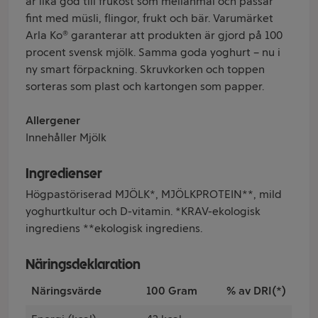
är lika god till frukost som mellanmål och passar
fint med müsli, flingor, frukt och bär. Varumärket
Arla Ko® garanterar att produkten är gjord på 100
procent svensk mjölk. Samma goda yoghurt – nu i
ny smart förpackning. Skruvkorken och toppen
sorteras som plast och kartongen som papper.
Allergener
Innehåller Mjölk
Ingredienser
Högpastöriserad MJÖLK*, MJÖLKPROTEIN**, mild
yoghurtkultur och D-vitamin. *KRAV-ekologisk
ingrediens **ekologisk ingrediens.
Näringsdeklaration
Näringsvärde
100 Gram
% av DRI(*)