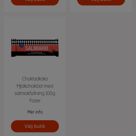
Chokladkaka
Mjölkchoklad med
salmiakfyllning 100g
Fazer
Mer info
Välj butik