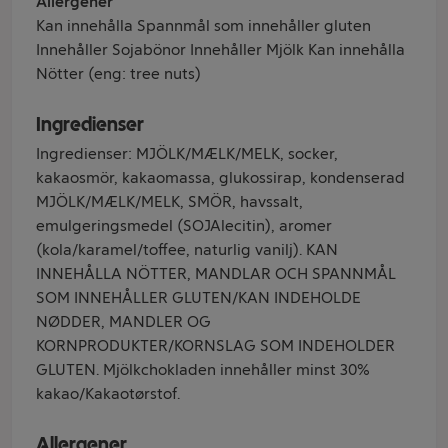
Allergener
Kan innehålla Spannmål som innehåller gluten
Innehåller Sojabönor Innehåller Mjölk Kan innehålla
Nötter (eng: tree nuts)
Ingredienser
Ingredienser: MJÖLK/MÆLK/MELK, socker,
kakaosmör, kakaomassa, glukossirap, kondenserad
MJÖLK/MÆLK/MELK, SMÖR, havssalt,
emulgeringsmedel (SOJAlecitin), aromer
(kola/karamel/toffee, naturlig vanilj). KAN
INNEHÅLLA NÖTTER, MANDLAR OCH SPANNMÅL
SOM INNEHÅLLER GLUTEN/KAN INDEHOLDE
NØDDER, MANDLER OG
KORNPRODUKTER/KORNSLAG SOM INDEHOLDER
GLUTEN. Mjölkchokladen innehåller minst 30%
kakao/Kakaotørstof.
Allergener