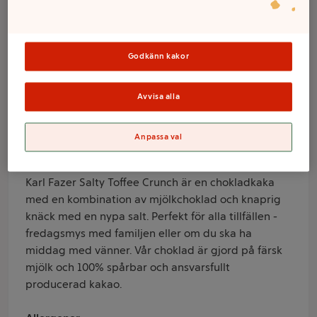
Salty toffee
crunch 145g Fazer
Godkänn kakor
Varumärke
Avvisa alla
Fazer
Anpassa val
Produktinformation
Information från leverantör
Karl Fazer Salty Toffee Crunch är en chokladkaka
med en kombination av mjölkchoklad och knaprig
knäck med en nypa salt. Perfekt för alla tillfällen -
fredagsmys med familjen eller om du ska ha
middag med vänner. Vår choklad är gjord på färsk
mjölk och 100% spårbar och ansvarsfullt
producerad kakao.