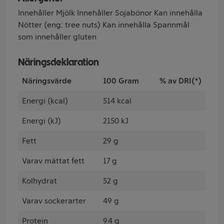
Innehåller Mjölk Innehåller Sojabönor Kan innehålla
Nötter (eng: tree nuts) Kan innehålla Spannmål
som innehåller gluten
Näringsdeklaration
Näringsvärde
100 Gram
% av DRI(*)
Energi (kcal)
514 kcal
Energi (kJ)
2150 kJ
Fett
29 g
Varav mättat fett
17 g
Kolhydrat
52 g
Varav sockerarter
49 g
Protein
9.4 g