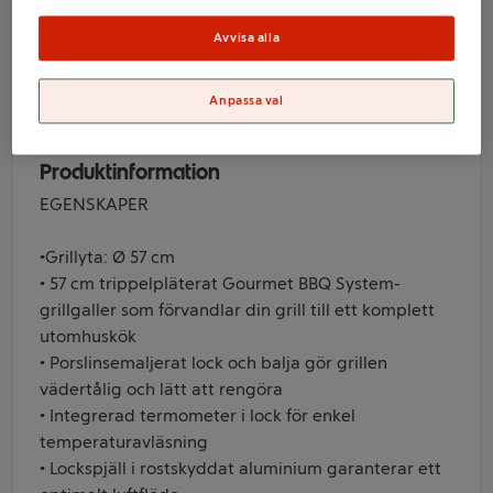
5750 Weber
Avvisa alla
Varumärke
Anpassa val
Weber
Produktinformation
EGENSKAPER
•Grillyta: Ø 57 cm
• 57 cm trippelpläterat Gourmet BBQ System-
grillgaller som förvandlar din grill till ett komplett
utomhuskök
• Porslinsemaljerat lock och balja gör grillen
vädertålig och lätt att rengöra
• Integrerad termometer i lock för enkel
temperaturavläsning
• Lockspjäll i rostskyddat aluminium garanterar ett