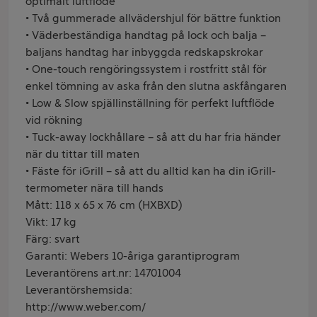
optimalt luftflöde
• Två gummerade allvädershjul för bättre funktion
• Väderbeständiga handtag på lock och balja –
baljans handtag har inbyggda redskapskrokar
• One-touch rengöringssystem i rostfritt stål för
enkel tömning av aska från den slutna askfångaren
• Low & Slow spjällinställning för perfekt luftflöde
vid rökning
• Tuck-away lockhållare – så att du har fria händer
när du tittar till maten
• Fäste för iGrill – så att du alltid kan ha din iGrill-
termometer nära till hands
Mått: 118 x 65 x 76 cm (HXBXD)
Vikt: 17 kg
Färg: svart
Garanti: Webers 10-åriga garantiprogram
Leverantörens art.nr: 14701004
Leverantörshemsida:
http://www.weber.com/