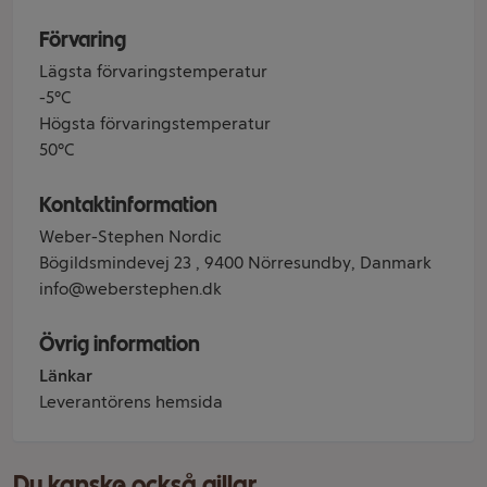
Förvaring
Lägsta förvaringstemperatur
-5°C
Högsta förvaringstemperatur
50°C
Kontaktinformation
Weber-Stephen Nordic
Bögildsmindevej 23 , 9400 Nörresundby, Danmark
info@weberstephen.dk
Övrig information
Länkar
Leverantörens hemsida
Du kanske också gillar