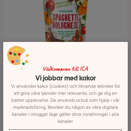
Välkommen till ICA
Välj butik och handla
Vi jobbar med kakor
Vi använder kakor (cookies) och liknande tekniker för
Sortimentet kan variera mellan butikerna
att göra våra tjänster mer relevanta, och ge dig en
bättre upplevelse. De används också som hjälp i vår
marknadsföring. Besöker du någon av våra digitala
Barnmat
kanaler i inloggat läge gäller dina inställningar i alla
kanaler.