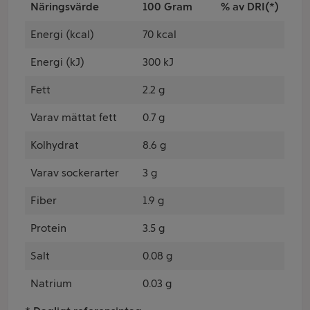
Näringsvärde
100 Gram
% av DRI(*)
Energi (kcal)
70 kcal
Energi (kJ)
300 kJ
Fett
2.2 g
Varav mättat fett
0.7 g
Kolhydrat
8.6 g
Varav sockerarter
3 g
Fiber
1.9 g
Protein
3.5 g
Salt
0.08 g
Natrium
0.03 g