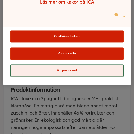
Spaghetti
Läs mer om kakor på ICA
bolognese 6m
Ekologisk 120g
Godkänn kakor
ICA I love eco
Avvisa alla
Varumärke
Anpassa val
ICA I love eco
Produktinformation
ICA I love eco Spaghetti bolognese 6 M+ i praktisk
klämpåse. En matig puré med bland annat morot,
zucchini och örter. Innehåller 46% rotfrukter och
grönsaker. En ekologisk och god måltid där
näringen noga anpassats efter barnets ålder. För