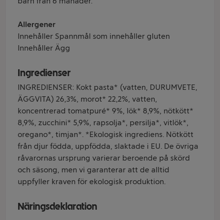
barn från 6 månader.
Allergener
Innehåller Spannmål som innehåller gluten
Innehåller Ägg
Ingredienser
INGREDIENSER: Kokt pasta* (vatten, DURUMVETE,
ÄGGVITA) 26,3%, morot* 22,2%, vatten,
koncentrerad tomatpuré* 9%, lök* 8,9%, nötkött*
8,9%, zucchini* 5,9%, rapsolja*, persilja*, vitlök*,
oregano*, timjan*. *Ekologisk ingrediens. Nötkött
från djur födda, uppfödda, slaktade i EU. De övriga
råvarornas ursprung varierar beroende på skörd
och säsong, men vi garanterar att de alltid
uppfyller kraven för ekologisk produktion.
Näringsdeklaration