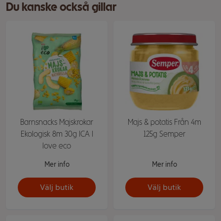
Du kanske också gillar
Barnsnacks Majskrokar
Majs & potatis Från 4m
Ekologisk 8m 30g ICA I
125g Semper
love eco
Mer info
Mer info
Välj butik
Välj butik