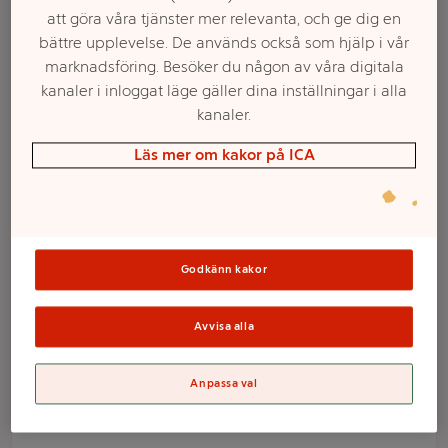
att göra våra tjänster mer relevanta, och ge dig en
bättre upplevelse. De används också som hjälp i vår
marknadsföring. Besöker du någon av våra digitala
kanaler i inloggat läge gäller dina inställningar i alla
kanaler.
Läs mer om kakor på ICA
Välj butik och handla
Godkänn kakor
Sortimentet kan variera mellan butikerna
Avvisa alla
Anpassa val
Jordreva 12cm