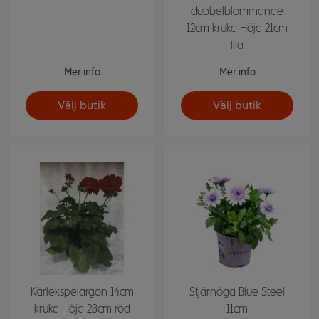
dubbelblommande
12cm kruka Höjd 21cm
lila
Mer info
Mer info
Välj butik
Välj butik
Kärlekspelargon 14cm
Stjärnöga Blue Steel
kruka Höjd 28cm röd
11cm