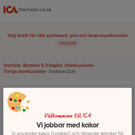
Startsida ica.se
Välj butik för rätt sortiment, pris och leveransalternativ
Välj butik
Startsida
Blommor & Trädgård
Utomhusväxter
Övriga utomhusväxter
Jordreva 12cm
Välkommen till ICA
Vi jobbar med kakor
Vi använder kakor (cookies) och liknande tekniker för